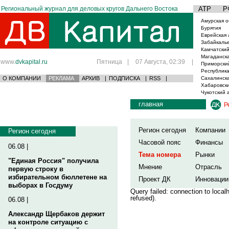
Региональный журнал для деловых кругов Дальнего Востока
АТР
Р
Амурская о
Бурятия
Еврейская 
Забайкаль
Камчатский
Магаданска
www.
dvkapital.ru
Пятница
|
07 Августа, 02:39
|
Приморски
Республика
О КОМПАНИИ
РЕКЛАМА
АРХИВ
|
ПОДПИСКА
|
RSS
|
Сахалинска
Хабаровски
Чукотский 
главная
Р
Регион сегодня
Компании
Регион сегодня
Часовой пояс
Финансы
06.08 |
Тема номера
Рынки
"Единая Россия" получила
Мнение
Отрасль
первую строку в
избирательном бюллетене на
Проект ДК
Инновации
выборах в Госдуму
Query failed: connection to loca
refused).
06.08 |
Александр Щербаков держит
на контроле ситуацию с