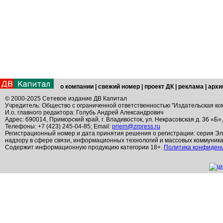
о компании
|
свежий номер
|
проект ДК
|
реклама
|
архи
© 2000-2025 Сетевое издание ДВ Капитал
Учредитель: Общество с ограниченной ответственностью "Издательская ко
И.о. главного редактора: Голубь Андрей Александрович
Адрес: 690014, Приморский край, г. Владивосток, ул. Некрасовская д. 36 «Б»
Телефоны: +7 (423) 245-04-85; Email:
priem@zrpress.ru
Регистрационный номер и дата принятия решения о регистрации: серия Эл
надзору в сфере связи, информационных технологий и массовых коммуник
Содержит информационную продукцию категории 18+.
Политика конфиден