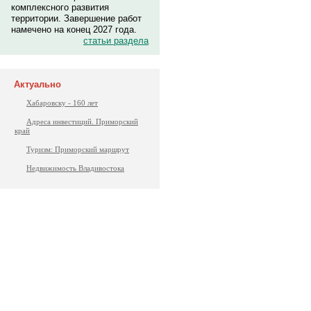
комплексного развития
территории. Завершение работ
намечено на конец 2027 года.
статьи раздела
Актуально
Хабаровску - 160 лет
Адреса инвестиций. Приморский
край
Туризм: Приморский маршрут
Недвижимость Владивостока