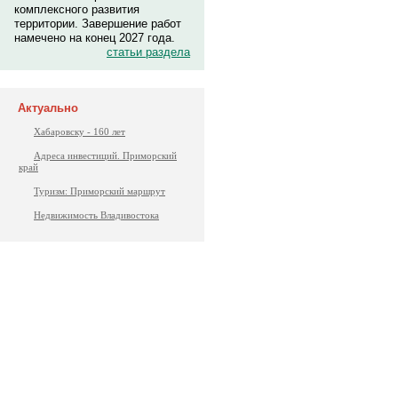
комплексного развития
территории. Завершение работ
намечено на конец 2027 года.
статьи раздела
Актуально
Хабаровску - 160 лет
Адреса инвестиций. Приморский
край
Туризм: Приморский маршрут
Недвижимость Владивостока