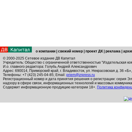
о компании
|
свежий номер
|
проект ДК
|
реклама
|
архи
© 2000-2025 Сетевое издание ДВ Капитал
Учредитель: Общество с ограниченной ответственностью "Издательская ко
И.о. главного редактора: Голубь Андрей Александрович
Адрес: 690014, Приморский край, г. Владивосток, ул. Некрасовская д. 36 «Б»
Телефоны: +7 (423) 245-04-85; Email:
priem@zrpress.ru
Регистрационный номер и дата принятия решения о регистрации: серия Эл
надзору в сфере связи, информационных технологий и массовых коммуник
Содержит информационную продукцию категории 18+.
Политика конфиден