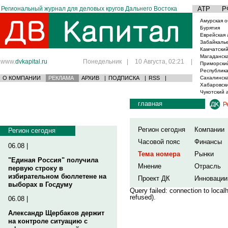
Региональный журнал для деловых кругов Дальнего Востока
АТР
Р
Амурская о
Бурятия
Еврейская 
Забайкаль
Камчатский
Магаданска
www.
dvkapital.ru
Понедельник
|
10 Августа, 02:21
|
Приморски
Республика
О КОМПАНИИ
РЕКЛАМА
АРХИВ
|
ПОДПИСКА
|
RSS
|
Сахалинска
Хабаровски
Чукотский 
главная
Р
Регион сегодня
Компании
Регион сегодня
Часовой пояс
Финансы
06.08 |
Тема номера
Рынки
"Единая Россия" получила
Мнение
Отрасль
первую строку в
избирательном бюллетене на
Проект ДК
Инновации
выборах в Госдуму
Query failed: connection to loca
refused).
06.08 |
Александр Щербаков держит
на контроле ситуацию с