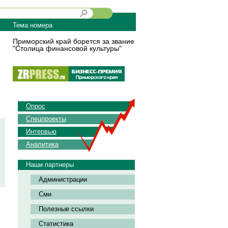
Тема номера
Приморский край борется за звание
"Столица финансовой культуры"
Опрос
Спецпроекты
Интервью
Аналитика
Наши партнеры
Администрации
Сми
Полезные ссылки
Статистика