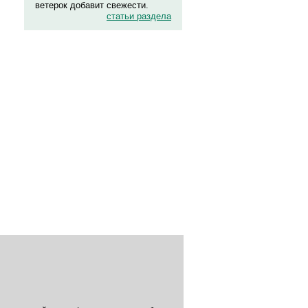
ветерок добавит свежести.
статьи раздела