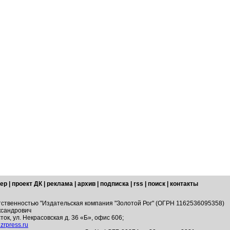
ер
|
проект ДК
|
реклама
|
архив
|
подписка
|
rss
|
поиск
|
контакты
тственностью "Издательская компания "Золотой Рог" (ОГРН 1162536095358)
ксандрович
ток, ул. Некрасовская д. 36 «Б», офис 606;
zrpress.ru