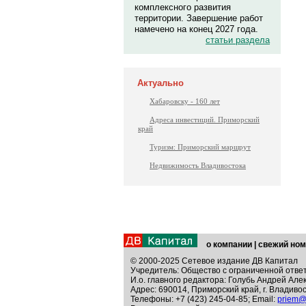
комплексного развития
территории. Завершение работ
намечено на конец 2027 года.
статьи раздела
Актуально
Хабаровску - 160 лет
Адреса инвестиций. Приморский
край
Туризм: Приморский маршрут
Недвижимость Владивостока
о компании
|
свежий ном
© 2000-2025 Сетевое издание ДВ Капитал
Учредитель: Общество с ограниченной отве
И.о. главного редактора: Голубь Андрей Але
Адрес: 690014, Приморский край, г. Владивос
Телефоны: +7 (423) 245-04-85; Email:
priem@