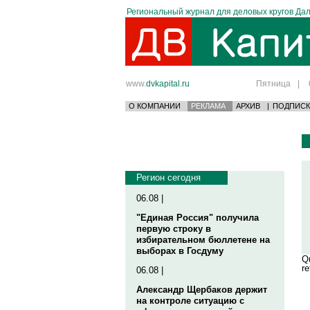
Региональный журнал для деловых кругов Дал
www.
dvkapital.ru
Пятница
|
О КОМПАНИИ
РЕКЛАМА
АРХИВ
|
ПОДПИСК
Регион сегодня
06.08 |
"Единая Россия" получила
первую строку в
избирательном бюллетене на
выборах в Госдуму
Qu
re
06.08 |
Александр Щербаков держит
на контроле ситуацию с