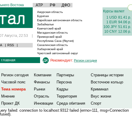
ьнего Востока
АТР
РФ
ДФО
Курсы валют
Амурская область
Бурятия
1 USD
81.41 р.
Еврейская автономная область
1 EUR
94.06 р.
Забайкалье
100 JPY
51.61 р.
Камчатский край
10 CNY
12.06 р.
Магаданская область
07 Августа, 22:53
|
Приморский край
Республика Саха (Якутия)
А
|
RSS
|
Сахалинская область
Хабаровский край
Чукотский автономный округ
главная
Рекомендует:
Регион сегодня
Регион сегодня
Компании
Партнеры
Страницы истории
Часовой пояс
Финансы
Персона
Восточное кольцо
Тема номера
Рынки
Кадры
Криминал
Мнение
Отрасль
Территория
Вкус жизни
Проект ДК
Инновации
Среда обитания
Спорт
ery failed: connection to localhost:9312 failed (errno=111, msg=Connection
fused).