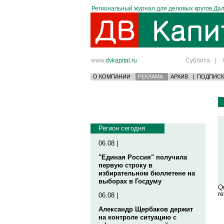
Региональный журнал для деловых кругов Дал
www.
dvkapital.ru
Суббота
|
О КОМПАНИИ
РЕКЛАМА
АРХИВ
|
ПОДПИСК
Регион сегодня
06.08 |
"Единая Россия" получила
первую строку в
избирательном бюллетене на
выборах в Госдуму
Qu
re
06.08 |
Александр Щербаков держит
на контроле ситуацию с