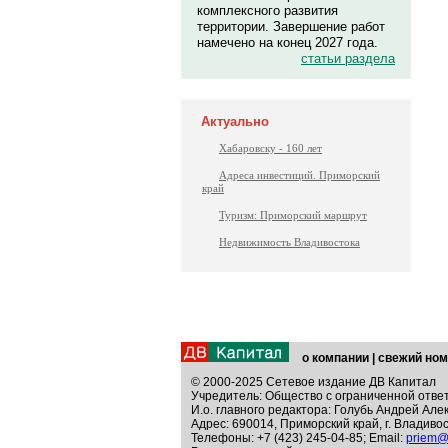
комплексного развития
территории. Завершение работ
намечено на конец 2027 года.
статьи раздела
Актуально
Хабаровску - 160 лет
Адреса инвестиций. Приморский
край
Туризм: Приморский маршрут
Недвижимость Владивостока
о компании
|
свежий ном
© 2000-2025 Сетевое издание ДВ Капитал
Учредитель: Общество с ограниченной отве
И.о. главного редактора: Голубь Андрей Але
Адрес: 690014, Приморский край, г. Владивос
Телефоны: +7 (423) 245-04-85; Email:
priem@