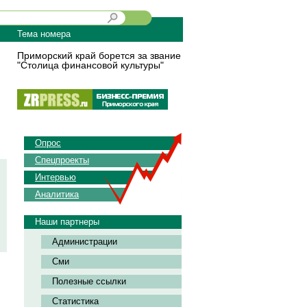
Тема номера
Приморский край борется за звание
"Столица финансовой культуры"
Опрос
Спецпроекты
Интервью
Аналитика
Наши партнеры
Администрации
Сми
Полезные ссылки
Статистика