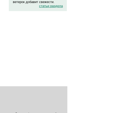
ветерок добавит свежести.
статьи раздела