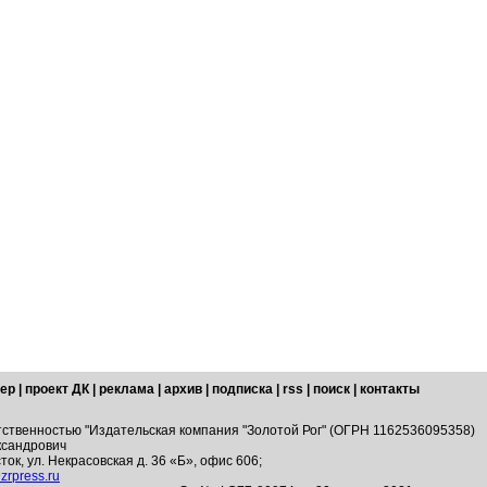
ер
|
проект ДК
|
реклама
|
архив
|
подписка
|
rss
|
поиск
|
контакты
тственностью "Издательская компания "Золотой Рог" (ОГРН 1162536095358)
ксандрович
ток, ул. Некрасовская д. 36 «Б», офис 606;
zrpress.ru