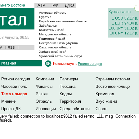
ьнего Востока
АТР
РФ
ДФО
Курсы валют
Амурская область
Бурятия
1 USD
82.17 р.
Еврейская автономная область
1 EUR
94.84 р.
Забайкалье
100 JPY
51.82 р.
Камчатский край
10 CNY
12.17 р.
Магаданская область
08 Августа, 06:55
|
Приморский край
Республика Саха (Якутия)
А
|
RSS
|
Сахалинская область
Хабаровский край
Чукотский автономный округ
главная
Рекомендует:
Регион сегодня
Регион сегодня
Компании
Партнеры
Страницы истории
Часовой пояс
Финансы
Персона
Восточное кольцо
Тема номера
Рынки
Кадры
Криминал
Мнение
Отрасль
Территория
Вкус жизни
Проект ДК
Инновации
Среда обитания
Спорт
ery failed: connection to localhost:9312 failed (errno=111, msg=Connection
fused).