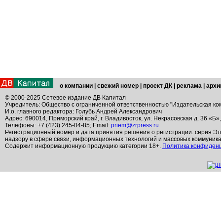
о компании
|
свежий номер
|
проект ДК
|
реклама
|
архи
© 2000-2025 Сетевое издание ДВ Капитал
Учредитель: Общество с ограниченной ответственностью "Издательская ко
И.о. главного редактора: Голубь Андрей Александрович
Адрес: 690014, Приморский край, г. Владивосток, ул. Некрасовская д. 36 «Б»
Телефоны: +7 (423) 245-04-85; Email:
priem@zrpress.ru
Регистрационный номер и дата принятия решения о регистрации: серия Эл
надзору в сфере связи, информационных технологий и массовых коммуник
Содержит информационную продукцию категории 18+.
Политика конфиден