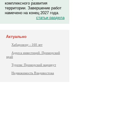
комплексного развития
территории. Завершение работ
намечено на конец 2027 года.
статьи раздела
Актуально
Хабаровску - 160 лет
Адреса инвестиций. Приморский
край
Туризм: Приморский маршрут
Недвижимость Владивостока