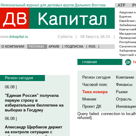
Региональный журнал для деловых кругов Дальнего Востока
АТР
Р
Амурская о
Бурятия
Еврейская 
Забайкаль
Камчатский
Магаданска
www.
dvkapital.ru
Суббота
|
08 Августа, 06:24
|
Приморски
Республика
О КОМПАНИИ
РЕКЛАМА
АРХИВ
|
ПОДПИСКА
|
RSS
|
Сахалинска
Хабаровски
Чукотский 
главная
Р
Регион сегодня
Компании
Регион сегодня
Часовой пояс
Финансы
06.08 |
Тема номера
Рынки
"Единая Россия" получила
Мнение
Отрасль
первую строку в
избирательном бюллетене на
Проект ДК
Инновации
выборах в Госдуму
Query failed: connection to loca
refused).
06.08 |
Александр Щербаков держит
на контроле ситуацию с