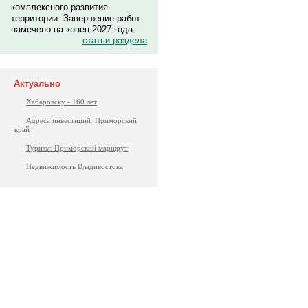
комплексного развития
территории. Завершение работ
намечено на конец 2027 года.
статьи раздела
Актуально
Хабаровску - 160 лет
Адреса инвестиций. Приморский
край
Туризм: Приморский маршрут
Недвижимость Владивостока