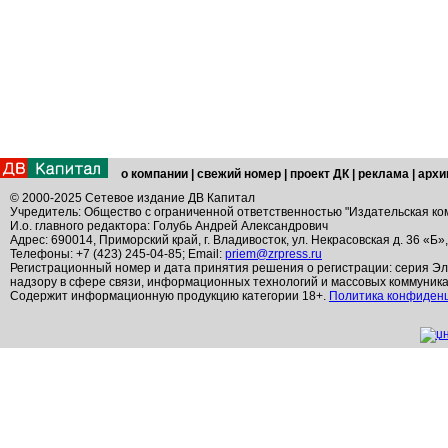
о компании
|
свежий номер
|
проект ДК
|
реклама
|
архи
© 2000-2025 Сетевое издание ДВ Капитал
Учредитель: Общество с ограниченной ответственностью "Издательская ко
И.о. главного редактора: Голубь Андрей Александрович
Адрес: 690014, Приморский край, г. Владивосток, ул. Некрасовская д. 36 «Б»
Телефоны: +7 (423) 245-04-85; Email:
priem@zrpress.ru
Регистрационный номер и дата принятия решения о регистрации: серия Эл
надзору в сфере связи, информационных технологий и массовых коммуник
Содержит информационную продукцию категории 18+.
Политика конфиден