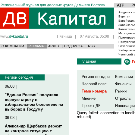
Региональный журнал для деловых кругов Дальнего Востока
АТР
Р
Амурская о
Бурятия
Еврейская 
Забайкаль
Камчатский
Магаданска
www.
dvkapital.ru
Пятница
|
07 Августа, 05:08
|
Приморски
Республика
О КОМПАНИИ
РЕКЛАМА
АРХИВ
|
ПОДПИСКА
|
RSS
|
Сахалинска
Хабаровски
Чукотский 
главная
Р
Регион сегодня
Компании
Регион сегодня
Часовой пояс
Финансы
06.08 |
Тема номера
Рынки
"Единая Россия" получила
Мнение
Отрасль
первую строку в
избирательном бюллетене на
Проект ДК
Инновации
выборах в Госдуму
Query failed: connection to loca
refused).
06.08 |
Александр Щербаков держит
на контроле ситуацию с