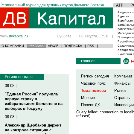
Региональный журнал для деловых кругов Дальнего Востока
АТР
Р
Амурская о
Бурятия
Еврейская 
Забайкаль
Камчатский
Магаданска
www.
dvkapital.ru
Суббота
|
08 Августа, 17:18
|
Приморски
Республика
О КОМПАНИИ
РЕКЛАМА
АРХИВ
|
ПОДПИСКА
|
RSS
|
Сахалинска
Хабаровски
Чукотский 
главная
Р
Регион сегодня
Компании
Регион сегодня
Часовой пояс
Финансы
06.08 |
Тема номера
Рынки
"Единая Россия" получила
Мнение
Отрасль
первую строку в
избирательном бюллетене на
Проект ДК
Инновации
выборах в Госдуму
Query failed: connection to loca
refused).
06.08 |
Александр Щербаков держит
на контроле ситуацию с