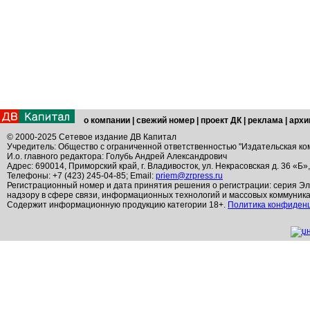
о компании
|
свежий номер
|
проект ДК
|
реклама
|
архи
© 2000-2025 Сетевое издание ДВ Капитал
Учредитель: Общество с ограниченной ответственностью "Издательская ко
И.о. главного редактора: Голубь Андрей Александрович
Адрес: 690014, Приморский край, г. Владивосток, ул. Некрасовская д. 36 «Б»
Телефоны: +7 (423) 245-04-85; Email:
priem@zrpress.ru
Регистрационный номер и дата принятия решения о регистрации: серия Эл
надзору в сфере связи, информационных технологий и массовых коммуник
Содержит информационную продукцию категории 18+.
Политика конфиден