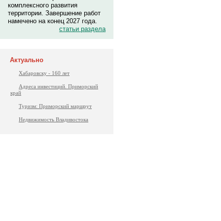
комплексного развития
территории. Завершение работ
намечено на конец 2027 года.
статьи раздела
Актуально
Хабаровску - 160 лет
Адреса инвестиций. Приморский
край
Туризм: Приморский маршрут
Недвижимость Владивостока