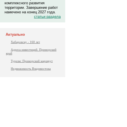
комплексного развития
территории. Завершение работ
намечено на конец 2027 года.
статьи раздела
Актуально
Хабаровску - 160 лет
Адреса инвестиций. Приморский
край
Туризм: Приморский маршрут
Недвижимость Владивостока