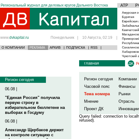
Региональный журнал для деловых кругов Дальнего Востока
АТР
Р
Амурская о
Бурятия
Еврейская 
Забайкаль
Камчатский
Магаданска
www.
dvkapital.ru
Понедельник
|
10 Августа, 02:19
|
Приморски
Республика
О КОМПАНИИ
РЕКЛАМА
АРХИВ
|
ПОДПИСКА
|
RSS
|
Сахалинска
Хабаровски
Чукотский 
главная
Р
Регион сегодня
Компании
Регион сегодня
Часовой пояс
Финансы
06.08 |
Тема номера
Рынки
"Единая Россия" получила
Мнение
Отрасль
первую строку в
избирательном бюллетене на
Проект ДК
Инновации
выборах в Госдуму
Query failed: connection to loca
refused).
06.08 |
Александр Щербаков держит
на контроле ситуацию с