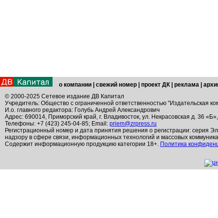
о компании
|
свежий номер
|
проект ДК
|
реклама
|
архи
© 2000-2025 Сетевое издание ДВ Капитал
Учредитель: Общество с ограниченной ответственностью "Издательская ко
И.о. главного редактора: Голубь Андрей Александрович
Адрес: 690014, Приморский край, г. Владивосток, ул. Некрасовская д. 36 «Б»
Телефоны: +7 (423) 245-04-85; Email:
priem@zrpress.ru
Регистрационный номер и дата принятия решения о регистрации: серия Эл
надзору в сфере связи, информационных технологий и массовых коммуник
Содержит информационную продукцию категории 18+.
Политика конфиден