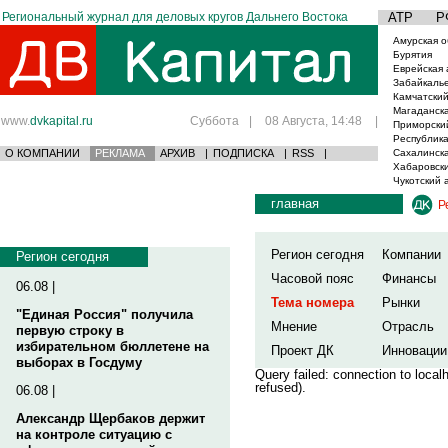
Региональный журнал для деловых кругов Дальнего Востока
АТР
Р
Амурская о
Бурятия
Еврейская 
Забайкаль
Камчатский
Магаданска
www.
dvkapital.ru
Суббота
|
08 Августа, 14:48
|
Приморски
Республика
О КОМПАНИИ
РЕКЛАМА
АРХИВ
|
ПОДПИСКА
|
RSS
|
Сахалинска
Хабаровски
Чукотский 
главная
Р
Регион сегодня
Компании
Регион сегодня
Часовой пояс
Финансы
06.08 |
Тема номера
Рынки
"Единая Россия" получила
Мнение
Отрасль
первую строку в
избирательном бюллетене на
Проект ДК
Инновации
выборах в Госдуму
Query failed: connection to loca
refused).
06.08 |
Александр Щербаков держит
на контроле ситуацию с