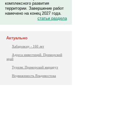
комплексного развития
территории. Завершение работ
намечено на конец 2027 года.
статьи раздела
Актуально
Хабаровску - 160 лет
Адреса инвестиций. Приморский
край
Туризм: Приморский маршрут
Недвижимость Владивостока