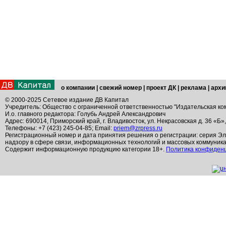
о компании
|
свежий номер
|
проект ДК
|
реклама
|
архи
© 2000-2025 Сетевое издание ДВ Капитал
Учредитель: Общество с ограниченной ответственностью "Издательская ко
И.о. главного редактора: Голубь Андрей Александрович
Адрес: 690014, Приморский край, г. Владивосток, ул. Некрасовская д. 36 «Б»
Телефоны: +7 (423) 245-04-85; Email:
priem@zrpress.ru
Регистрационный номер и дата принятия решения о регистрации: серия Эл
надзору в сфере связи, информационных технологий и массовых коммуник
Содержит информационную продукцию категории 18+.
Политика конфиден