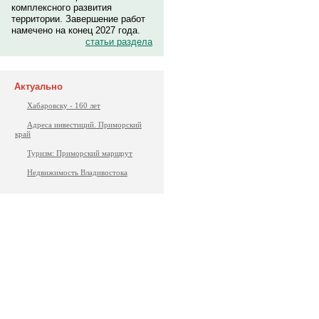
комплексного развития
территории. Завершение работ
намечено на конец 2027 года.
статьи раздела
Актуально
Хабаровску - 160 лет
Адреса инвестиций. Приморский
край
Туризм: Приморский маршрут
Недвижимость Владивостока