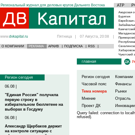
Региональный журнал для деловых кругов Дальнего Востока
АТР
Р
Амурская о
Бурятия
Еврейская 
Забайкаль
Камчатский
Магаданска
www.
dvkapital.ru
Пятница
|
07 Августа, 20:08
|
Приморски
Республика
О КОМПАНИИ
РЕКЛАМА
АРХИВ
|
ПОДПИСКА
|
RSS
|
Сахалинска
Хабаровски
Чукотский 
главная
Р
Регион сегодня
Компании
Регион сегодня
Часовой пояс
Финансы
06.08 |
Тема номера
Рынки
"Единая Россия" получила
Мнение
Отрасль
первую строку в
избирательном бюллетене на
Проект ДК
Инновации
выборах в Госдуму
Query failed: connection to loca
refused).
06.08 |
Александр Щербаков держит
на контроле ситуацию с