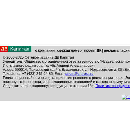
о компании
|
свежий номер
|
проект ДК
|
реклама
|
архи
© 2000-2025 Сетевое издание ДВ Капитал
Учредитель: Общество с ограниченной ответственностью "Издательская ко
И.о. главного редактора: Голубь Андрей Александрович
Адрес: 690014, Приморский край, г. Владивосток, ул. Некрасовская д. 36 «Б»
Телефоны: +7 (423) 245-04-85; Email:
priem@zrpress.ru
Регистрационный номер и дата принятия решения о регистрации: серия Эл
надзору в сфере связи, информационных технологий и массовых коммуник
Содержит информационную продукцию категории 18+.
Политика конфиден