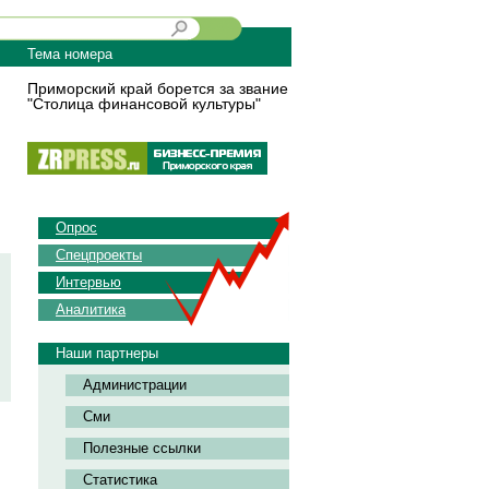
Тема номера
Приморский край борется за звание
"Столица финансовой культуры"
Опрос
Спецпроекты
Интервью
Аналитика
Наши партнеры
Администрации
Сми
Полезные ссылки
Статистика