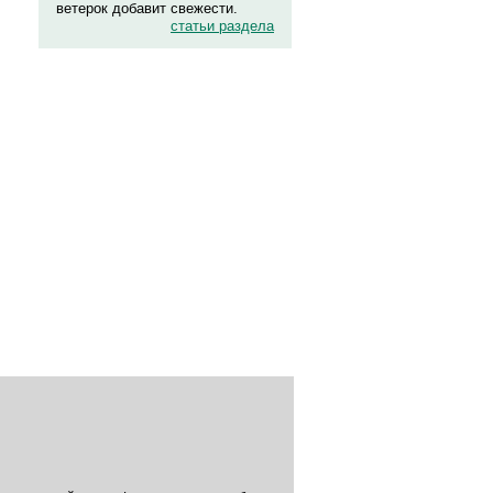
ветерок добавит свежести.
статьи раздела