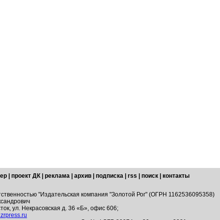
ер
|
проект ДК
|
реклама
|
архив
|
подписка
|
rss
|
поиск
|
контакты
тственностью "Издательская компания "Золотой Рог" (ОГРН 1162536095358)
ксандрович
ток, ул. Некрасовская д. 36 «Б», офис 606;
zrpress.ru