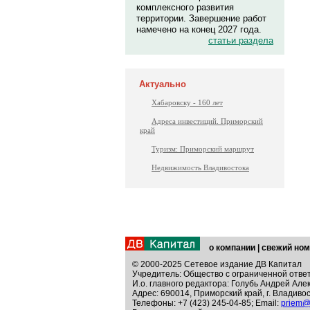
комплексного развития
территории. Завершение работ
намечено на конец 2027 года.
статьи раздела
Актуально
Хабаровску - 160 лет
Адреса инвестиций. Приморский
край
Туризм: Приморский маршрут
Недвижимость Владивостока
о компании
|
свежий ном
© 2000-2025 Сетевое издание ДВ Капитал
Учредитель: Общество с ограниченной отве
И.о. главного редактора: Голубь Андрей Але
Адрес: 690014, Приморский край, г. Владивос
Телефоны: +7 (423) 245-04-85; Email:
priem@