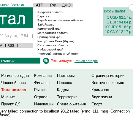
ьнего Востока
АТР
РФ
ДФО
Курсы валют
Амурская область
Бурятия
1 USD
82.17 р.
Еврейская автономная область
1 EUR
94.84 р.
Забайкалье
100 JPY
51.82 р.
Камчатский край
10 CNY
12.17 р.
Магаданская область
09 Августа, 17:54
|
Приморский край
Республика Саха (Якутия)
А
|
RSS
|
Сахалинская область
Хабаровский край
Чукотский автономный округ
главная
Рекомендует:
Регион сегодня
Регион сегодня
Компании
Партнеры
Страницы истории
Часовой пояс
Финансы
Персона
Восточное кольцо
Тема номера
Рынки
Кадры
Криминал
Мнение
Отрасль
Территория
Вкус жизни
Проект ДК
Инновации
Среда обитания
Спорт
ery failed: connection to localhost:9312 failed (errno=111, msg=Connection
fused).