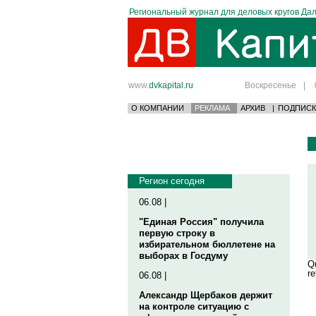
Региональный журнал для деловых кругов Дал
www.
dvkapital.ru
Воскресенье
|
О КОМПАНИИ
РЕКЛАМА
АРХИВ
|
ПОДПИСК
Регион сегодня
06.08 |
"Единая Россия" получила
первую строку в
избирательном бюллетене на
выборах в Госдуму
Qu
re
06.08 |
Александр Щербаков держит
на контроле ситуацию с