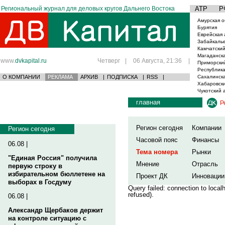
Региональный журнал для деловых кругов Дальнего Востока
АТР
Р
Амурская о
Бурятия
Еврейская 
Забайкаль
Камчатский
Магаданска
www.
dvkapital.ru
Четверг
|
06 Августа, 21:36
|
Приморски
Республика
О КОМПАНИИ
РЕКЛАМА
АРХИВ
|
ПОДПИСКА
|
RSS
|
Сахалинска
Хабаровски
Чукотский 
главная
Р
Регион сегодня
Компании
Регион сегодня
Часовой пояс
Финансы
06.08 |
Тема номера
Рынки
"Единая Россия" получила
Мнение
Отрасль
первую строку в
избирательном бюллетене на
Проект ДК
Инновации
выборах в Госдуму
Query failed: connection to loca
refused).
06.08 |
Александр Щербаков держит
на контроле ситуацию с