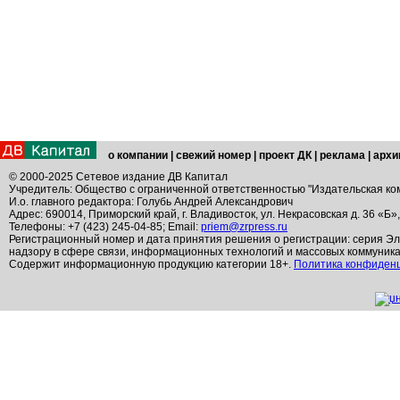
о компании
|
свежий номер
|
проект ДК
|
реклама
|
архи
© 2000-2025 Сетевое издание ДВ Капитал
Учредитель: Общество с ограниченной ответственностью "Издательская ко
И.о. главного редактора: Голубь Андрей Александрович
Адрес: 690014, Приморский край, г. Владивосток, ул. Некрасовская д. 36 «Б»
Телефоны: +7 (423) 245-04-85; Email:
priem@zrpress.ru
Регистрационный номер и дата принятия решения о регистрации: серия Эл
надзору в сфере связи, информационных технологий и массовых коммуник
Содержит информационную продукцию категории 18+.
Политика конфиден