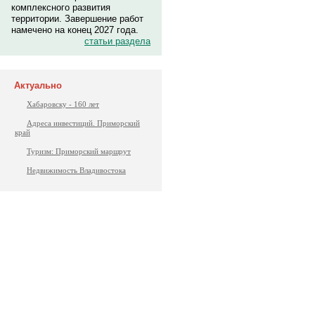
комплексного развития
территории. Завершение работ
намечено на конец 2027 года.
статьи раздела
Актуально
Хабаровску - 160 лет
Адреса инвестиций. Приморский
край
Туризм: Приморский маршрут
Недвижимость Владивостока