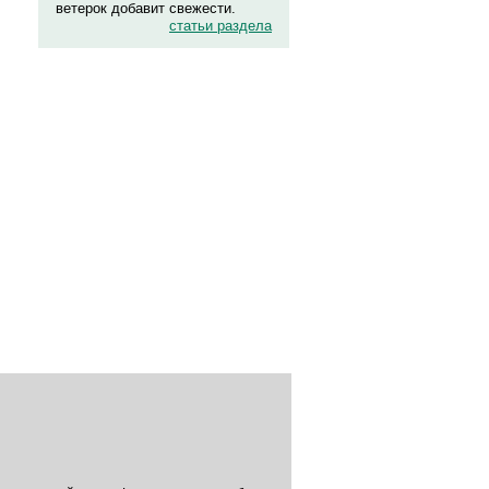
ветерок добавит свежести.
статьи раздела