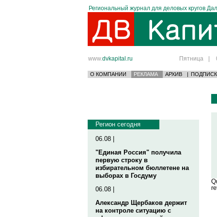
Региональный журнал для деловых кругов Дал
www.
dvkapital.ru
Пятница
|
О КОМПАНИИ
РЕКЛАМА
АРХИВ
|
ПОДПИСК
Регион сегодня
06.08 |
"Единая Россия" получила
первую строку в
избирательном бюллетене на
выборах в Госдуму
Qu
re
06.08 |
Александр Щербаков держит
на контроле ситуацию с