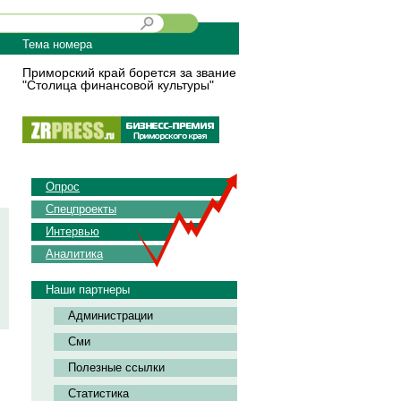
Тема номера
Приморский край борется за звание
"Столица финансовой культуры"
Опрос
Спецпроекты
Интервью
Аналитика
Наши партнеры
Администрации
Сми
Полезные ссылки
Статистика