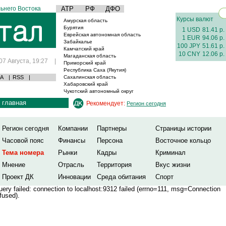
ьнего Востока
АТР
РФ
ДФО
Курсы валют
Амурская область
Бурятия
1 USD
81.41 р.
Еврейская автономная область
1 EUR
94.06 р.
Забайкалье
100 JPY
51.61 р.
Камчатский край
10 CNY
12.06 р.
Магаданская область
07 Августа, 19:27
|
Приморский край
Республика Саха (Якутия)
А
|
RSS
|
Сахалинская область
Хабаровский край
Чукотский автономный округ
главная
Рекомендует:
Регион сегодня
Регион сегодня
Компании
Партнеры
Страницы истории
Часовой пояс
Финансы
Персона
Восточное кольцо
Тема номера
Рынки
Кадры
Криминал
Мнение
Отрасль
Территория
Вкус жизни
Проект ДК
Инновации
Среда обитания
Спорт
ery failed: connection to localhost:9312 failed (errno=111, msg=Connection
fused).