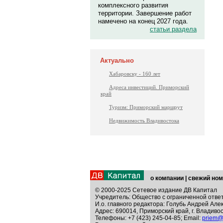
комплексного развития
территории. Завершение работ
намечено на конец 2027 года.
статьи раздела
Актуально
Хабаровску - 160 лет
Адреса инвестиций. Приморский
край
Туризм: Приморский маршрут
Недвижимость Владивостока
о компании
|
свежий ном
© 2000-2025 Сетевое издание ДВ Капитал
Учредитель: Общество с ограниченной отве
И.о. главного редактора: Голубь Андрей Але
Адрес: 690014, Приморский край, г. Владивос
Телефоны: +7 (423) 245-04-85; Email:
priem@