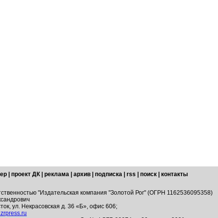
ер
|
проект ДК
|
реклама
|
архив
|
подписка
|
rss
|
поиск
|
контакты
тственностью "Издательская компания "Золотой Рог" (ОГРН 1162536095358)
ксандрович
ток, ул. Некрасовская д. 36 «Б», офис 606;
zrpress.ru