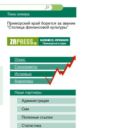
Тема номера
Приморский край борется за звание
"Столица финансовой культуры"
Опрос
Спецпроекты
Интервью
Аналитика
Наши партнеры
Администрации
Сми
Полезные ссылки
Статистика