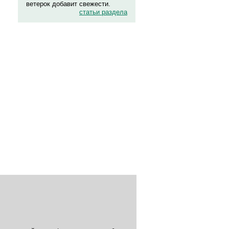
ветерок добавит свежести.
статьи раздела