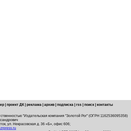
ер
|
проект ДК
|
реклама
|
архив
|
подписка
|
rss
|
поиск
|
контакты
тственностью "Издательская компания "Золотой Рог" (ОГРН 1162536095358)
ксандрович
ток, ул. Некрасовская д. 36 «Б», офис 606;
zrpress.ru