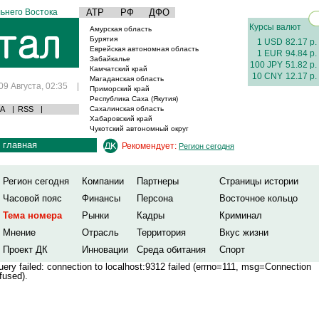
ьнего Востока
АТР
РФ
ДФО
Курсы валют
Амурская область
Бурятия
1 USD
82.17 р.
Еврейская автономная область
1 EUR
94.84 р.
Забайкалье
100 JPY
51.82 р.
Камчатский край
10 CNY
12.17 р.
Магаданская область
09 Августа, 02:35
|
Приморский край
Республика Саха (Якутия)
А
|
RSS
|
Сахалинская область
Хабаровский край
Чукотский автономный округ
главная
Рекомендует:
Регион сегодня
Регион сегодня
Компании
Партнеры
Страницы истории
Часовой пояс
Финансы
Персона
Восточное кольцо
Тема номера
Рынки
Кадры
Криминал
Мнение
Отрасль
Территория
Вкус жизни
Проект ДК
Инновации
Среда обитания
Спорт
ery failed: connection to localhost:9312 failed (errno=111, msg=Connection
fused).