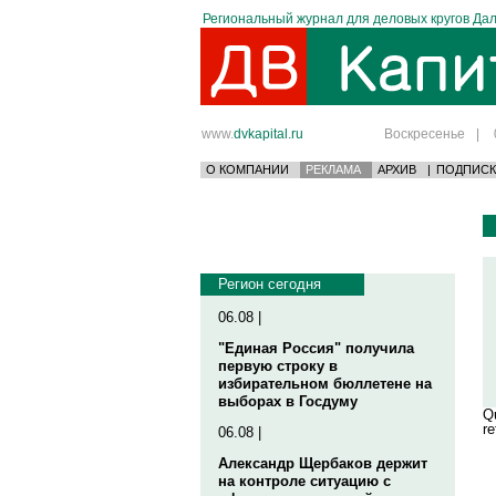
Региональный журнал для деловых кругов Дал
www.
dvkapital.ru
Воскресенье
|
О КОМПАНИИ
РЕКЛАМА
АРХИВ
|
ПОДПИСК
Регион сегодня
06.08 |
"Единая Россия" получила
первую строку в
избирательном бюллетене на
выборах в Госдуму
Qu
re
06.08 |
Александр Щербаков держит
на контроле ситуацию с