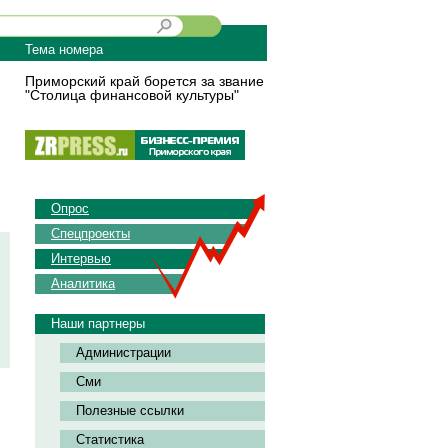
Тема номера
Приморский край борется за звание
"Столица финансовой культуры"
Опрос
Спецпроекты
Интервью
Аналитика
Наши партнеры
Администрации
Сми
Полезные ссылки
Статистика