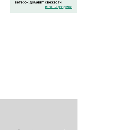
ветерок добавит свежести.
статьи раздела