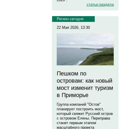
статьи раздела
Регион сегодня
22 Мая 2026, 13:30
Пешком по
островам: как новый
мост изменит туризм
в Приморье
Группа компаний "Остов"
планирует построить мост,
который свяжет Русский остров
с островом Елены. Переправа
станет первым этапом
масштабного проекта