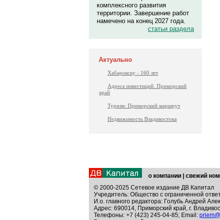
комплексного развития
территории. Завершение работ
намечено на конец 2027 года.
статьи раздела
Актуально
Хабаровску - 160 лет
Адреса инвестиций. Приморский
край
Туризм: Приморский маршрут
Недвижимость Владивостока
о компании
|
свежий ном
© 2000-2025 Сетевое издание ДВ Капитал
Учредитель: Общество с ограниченной отве
И.о. главного редактора: Голубь Андрей Але
Адрес: 690014, Приморский край, г. Владивос
Телефоны: +7 (423) 245-04-85; Email:
priem@