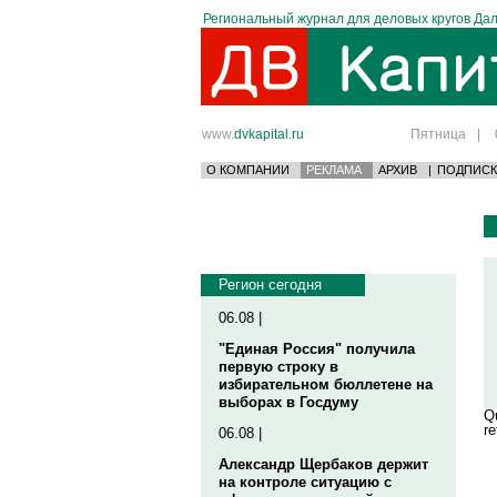
Региональный журнал для деловых кругов Дал
www.
dvkapital.ru
Пятница
|
О КОМПАНИИ
РЕКЛАМА
АРХИВ
|
ПОДПИСК
Регион сегодня
06.08 |
"Единая Россия" получила
первую строку в
избирательном бюллетене на
выборах в Госдуму
Qu
re
06.08 |
Александр Щербаков держит
на контроле ситуацию с