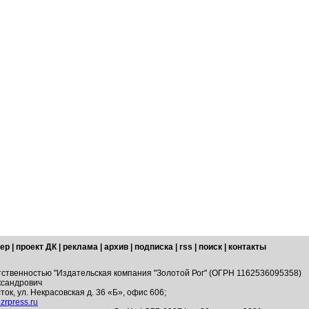
ер
|
проект ДК
|
реклама
|
архив
|
подписка
|
rss
|
поиск
|
контакты
тственностью "Издательская компания "Золотой Рог" (ОГРН 1162536095358)
ксандрович
ток, ул. Некрасовская д. 36 «Б», офис 606;
zrpress.ru