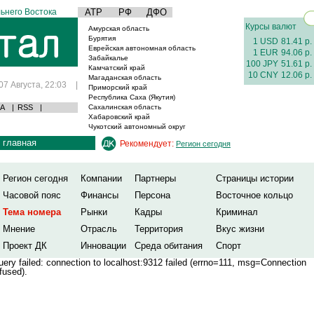
ьнего Востока
АТР
РФ
ДФО
Курсы валют
Амурская область
Бурятия
1 USD
81.41 р.
Еврейская автономная область
1 EUR
94.06 р.
Забайкалье
100 JPY
51.61 р.
Камчатский край
10 CNY
12.06 р.
Магаданская область
07 Августа, 22:03
|
Приморский край
Республика Саха (Якутия)
А
|
RSS
|
Сахалинская область
Хабаровский край
Чукотский автономный округ
главная
Рекомендует:
Регион сегодня
Регион сегодня
Компании
Партнеры
Страницы истории
Часовой пояс
Финансы
Персона
Восточное кольцо
Тема номера
Рынки
Кадры
Криминал
Мнение
Отрасль
Территория
Вкус жизни
Проект ДК
Инновации
Среда обитания
Спорт
ery failed: connection to localhost:9312 failed (errno=111, msg=Connection
fused).