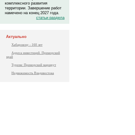
комплексного развития
территории. Завершение работ
намечено на конец 2027 года.
статьи раздела
Актуально
Хабаровску - 160 лет
Адреса инвестиций. Приморский
край
Туризм: Приморский маршрут
Недвижимость Владивостока