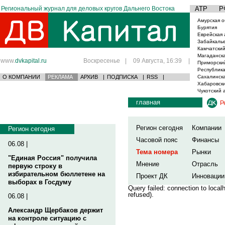
Региональный журнал для деловых кругов Дальнего Востока
АТР
Р
Амурская о
Бурятия
Еврейская 
Забайкаль
Камчатский
Магаданска
www.
dvkapital.ru
Воскресенье
|
09 Августа, 16:39
|
Приморски
Республика
О КОМПАНИИ
РЕКЛАМА
АРХИВ
|
ПОДПИСКА
|
RSS
|
Сахалинска
Хабаровски
Чукотский 
главная
Р
Регион сегодня
Компании
Регион сегодня
Часовой пояс
Финансы
06.08 |
Тема номера
Рынки
"Единая Россия" получила
Мнение
Отрасль
первую строку в
избирательном бюллетене на
Проект ДК
Инновации
выборах в Госдуму
Query failed: connection to loca
refused).
06.08 |
Александр Щербаков держит
на контроле ситуацию с