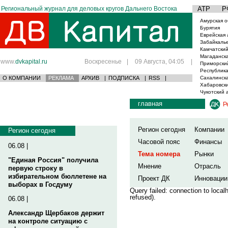
Региональный журнал для деловых кругов Дальнего Востока
АТР
Р
Амурская о
Бурятия
Еврейская 
Забайкаль
Камчатский
Магаданска
www.
dvkapital.ru
Воскресенье
|
09 Августа, 04:05
|
Приморски
Республика
О КОМПАНИИ
РЕКЛАМА
АРХИВ
|
ПОДПИСКА
|
RSS
|
Сахалинска
Хабаровски
Чукотский 
главная
Р
Регион сегодня
Компании
Регион сегодня
Часовой пояс
Финансы
06.08 |
Тема номера
Рынки
"Единая Россия" получила
Мнение
Отрасль
первую строку в
избирательном бюллетене на
Проект ДК
Инновации
выборах в Госдуму
Query failed: connection to loca
refused).
06.08 |
Александр Щербаков держит
на контроле ситуацию с