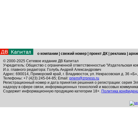
о компании
|
свежий номер
|
проект ДК
|
реклама
|
архи
© 2000-2025 Сетевое издание ДВ Капитал
Учредитель: Общество с ограниченной ответственностью "Издательская ко
И.о. главного редактора: Голубь Андрей Александрович
Адрес: 690014, Приморский край, г. Владивосток, ул. Некрасовская д. 36 «Б»
Телефоны: +7 (423) 245-04-85; Email:
priem@zrpress.ru
Регистрационный номер и дата принятия решения о регистрации: серия Эл
надзору в сфере связи, информационных технологий и массовых коммуник
Содержит информационную продукцию категории 18+.
Политика конфиден