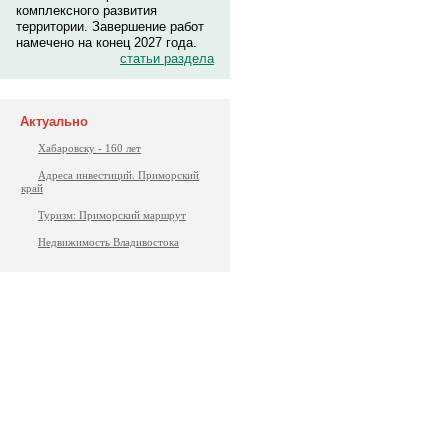
комплексного развития
территории. Завершение работ
намечено на конец 2027 года.
статьи раздела
Актуально
Хабаровску - 160 лет
Адреса инвестиций. Приморский
край
Туризм: Приморский маршрут
Недвижимость Владивостока