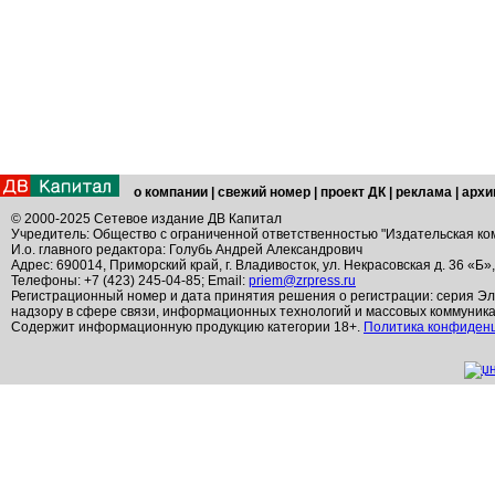
о компании
|
свежий номер
|
проект ДК
|
реклама
|
архи
© 2000-2025 Сетевое издание ДВ Капитал
Учредитель: Общество с ограниченной ответственностью "Издательская ко
И.о. главного редактора: Голубь Андрей Александрович
Адрес: 690014, Приморский край, г. Владивосток, ул. Некрасовская д. 36 «Б»
Телефоны: +7 (423) 245-04-85; Email:
priem@zrpress.ru
Регистрационный номер и дата принятия решения о регистрации: серия Эл
надзору в сфере связи, информационных технологий и массовых коммуник
Содержит информационную продукцию категории 18+.
Политика конфиден