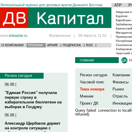
Региональный журнал для деловых кругов Дальнего Востока
АТР
Р
Амурская о
Бурятия
Еврейская 
Забайкаль
Камчатский
Магаданска
www.
dvkapital.ru
Воскресенье
|
09 Августа, 11:52
|
Приморски
Республика
О КОМПАНИИ
РЕКЛАМА
АРХИВ
|
ПОДПИСКА
|
RSS
|
Сахалинска
Хабаровски
Чукотский 
главная
Р
Регион сегодня
Компании
Регион сегодня
Часовой пояс
Финансы
06.08 |
Тема номера
Рынки
"Единая Россия" получила
Мнение
Отрасль
первую строку в
избирательном бюллетене на
Проект ДК
Инновации
выборах в Госдуму
Query failed: connection to loca
refused).
06.08 |
Александр Щербаков держит
на контроле ситуацию с