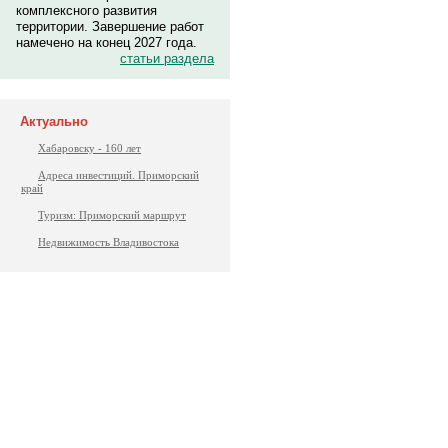
комплексного развития
территории. Завершение работ
намечено на конец 2027 года.
статьи раздела
Актуально
Хабаровску - 160 лет
Адреса инвестиций. Приморский
край
Туризм: Приморский маршрут
Недвижимость Владивостока