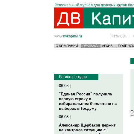
Региональный журнал для деловых кругов Дал
www.
dvkapital.ru
Пятница
|
О КОМПАНИИ
РЕКЛАМА
АРХИВ
|
ПОДПИСК
Регион сегодня
06.08 |
"Единая Россия" получила
первую строку в
избирательном бюллетене на
выборах в Госдуму
Qu
re
06.08 |
Александр Щербаков держит
на контроле ситуацию с