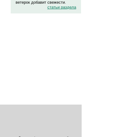
ветерок добавит свежести.
статьи раздела