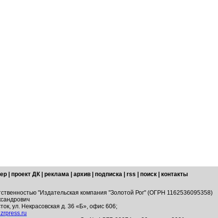
ер
|
проект ДК
|
реклама
|
архив
|
подписка
|
rss
|
поиск
|
контакты
тственностью "Издательская компания "Золотой Рог" (ОГРН 1162536095358)
ксандрович
ток, ул. Некрасовская д. 36 «Б», офис 606;
zrpress.ru