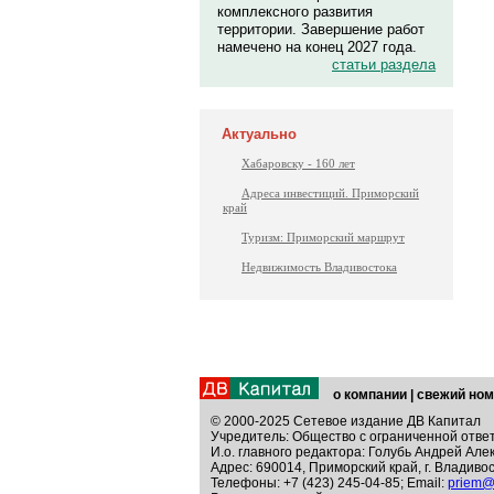
комплексного развития
территории. Завершение работ
намечено на конец 2027 года.
статьи раздела
Актуально
Хабаровску - 160 лет
Адреса инвестиций. Приморский
край
Туризм: Приморский маршрут
Недвижимость Владивостока
о компании
|
свежий ном
© 2000-2025 Сетевое издание ДВ Капитал
Учредитель: Общество с ограниченной отве
И.о. главного редактора: Голубь Андрей Але
Адрес: 690014, Приморский край, г. Владивос
Телефоны: +7 (423) 245-04-85; Email:
priem@