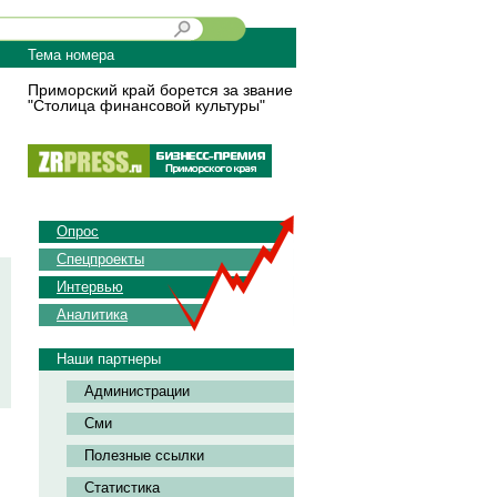
Тема номера
Приморский край борется за звание
"Столица финансовой культуры"
Опрос
Спецпроекты
Интервью
Аналитика
Наши партнеры
Администрации
Сми
Полезные ссылки
Статистика