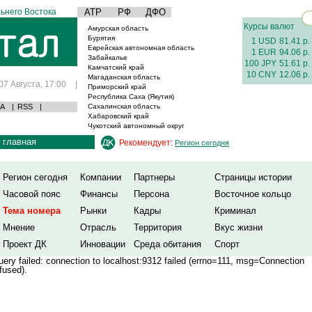
ьнего Востока
АТР
РФ
ДФО
Курсы валют
Амурская область
Бурятия
1 USD
81.41 р.
Еврейская автономная область
1 EUR
94.06 р.
Забайкалье
100 JPY
51.61 р.
Камчатский край
10 CNY
12.06 р.
Магаданская область
07 Августа, 17:00
|
Приморский край
Республика Саха (Якутия)
А
|
RSS
|
Сахалинская область
Хабаровский край
Чукотский автономный округ
главная
Рекомендует:
Регион сегодня
Регион сегодня
Компании
Партнеры
Страницы истории
Часовой пояс
Финансы
Персона
Восточное кольцо
Тема номера
Рынки
Кадры
Криминал
Мнение
Отрасль
Территория
Вкус жизни
Проект ДК
Инновации
Среда обитания
Спорт
ery failed: connection to localhost:9312 failed (errno=111, msg=Connection
fused).