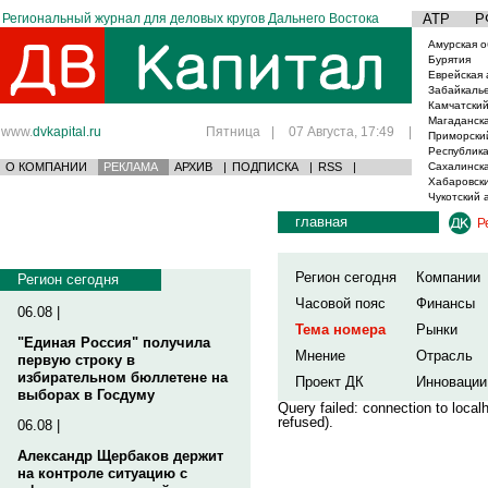
Региональный журнал для деловых кругов Дальнего Востока
АТР
Р
Амурская о
Бурятия
Еврейская 
Забайкаль
Камчатский
Магаданска
www.
dvkapital.ru
Пятница
|
07 Августа, 17:49
|
Приморски
Республика
О КОМПАНИИ
РЕКЛАМА
АРХИВ
|
ПОДПИСКА
|
RSS
|
Сахалинска
Хабаровски
Чукотский 
главная
Р
Регион сегодня
Компании
Регион сегодня
Часовой пояс
Финансы
06.08 |
Тема номера
Рынки
"Единая Россия" получила
Мнение
Отрасль
первую строку в
избирательном бюллетене на
Проект ДК
Инновации
выборах в Госдуму
Query failed: connection to loca
refused).
06.08 |
Александр Щербаков держит
на контроле ситуацию с