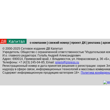
о компании
|
свежий номер
|
проект ДК
|
реклама
|
архи
© 2000-2025 Сетевое издание ДВ Капитал
Учредитель: Общество с ограниченной ответственностью "Издательская ко
И.о. главного редактора: Голубь Андрей Александрович
Адрес: 690014, Приморский край, г. Владивосток, ул. Некрасовская д. 36 «Б»
Телефоны: +7 (423) 245-04-85; Email:
priem@zrpress.ru
Регистрационный номер и дата принятия решения о регистрации: серия Эл
надзору в сфере связи, информационных технологий и массовых коммуник
Содержит информационную продукцию категории 18+.
Политика конфиден