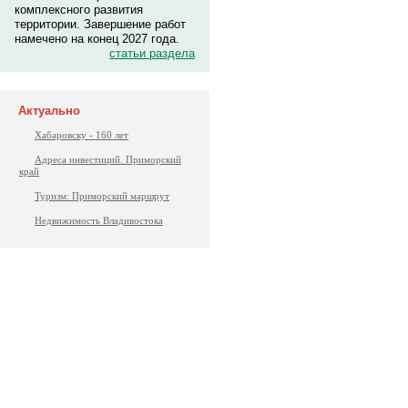
комплексного развития
территории. Завершение работ
намечено на конец 2027 года.
статьи раздела
Актуально
Хабаровску - 160 лет
Адреса инвестиций. Приморский
край
Туризм: Приморский маршрут
Недвижимость Владивостока