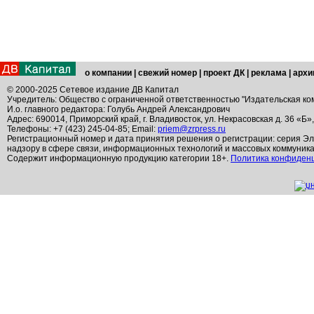
о компании
|
свежий номер
|
проект ДК
|
реклама
|
архи
© 2000-2025 Сетевое издание ДВ Капитал
Учредитель: Общество с ограниченной ответственностью "Издательская ко
И.о. главного редактора: Голубь Андрей Александрович
Адрес: 690014, Приморский край, г. Владивосток, ул. Некрасовская д. 36 «Б»
Телефоны: +7 (423) 245-04-85; Email:
priem@zrpress.ru
Регистрационный номер и дата принятия решения о регистрации: серия Эл
надзору в сфере связи, информационных технологий и массовых коммуник
Содержит информационную продукцию категории 18+.
Политика конфиден