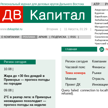
Региональный журнал для деловых кругов Дальнего Востока
АТР
Р
Амурская о
Бурятия
Еврейская 
Забайкаль
Камчатский
Магаданска
www.
dvkapital.ru
Вторник
|
11 Августа, 01:29
|
Приморски
Республика
О КОМПАНИИ
РЕКЛАМА
АРХИВ
|
ПОДПИСКА
|
RSS
|
Сахалинска
Хабаровски
Чукотский 
главная
Р
Регион сегодня
Компании
Регион сегодня
Часовой пояс
Финансы
10.08 |
Тема номера
Рынки
Жара до +30 без дождей в
Мнение
Отрасль
Приморье — прогноз погоды
по городам
Проект ДК
Инновации
09.08 |
Query failed: connection to loca
refused).
2°C в разгар лета: в Приморье
неожиданно похолодает —
прогноз погоды на неделю