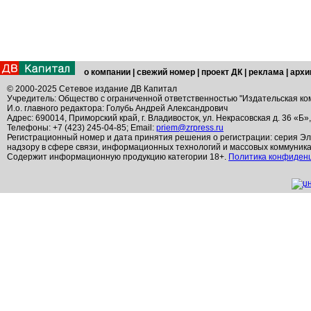
о компании
|
свежий номер
|
проект ДК
|
реклама
|
архи
© 2000-2025 Сетевое издание ДВ Капитал
Учредитель: Общество с ограниченной ответственностью "Издательская ко
И.о. главного редактора: Голубь Андрей Александрович
Адрес: 690014, Приморский край, г. Владивосток, ул. Некрасовская д. 36 «Б»
Телефоны: +7 (423) 245-04-85; Email:
priem@zrpress.ru
Регистрационный номер и дата принятия решения о регистрации: серия Эл
надзору в сфере связи, информационных технологий и массовых коммуник
Содержит информационную продукцию категории 18+.
Политика конфиден