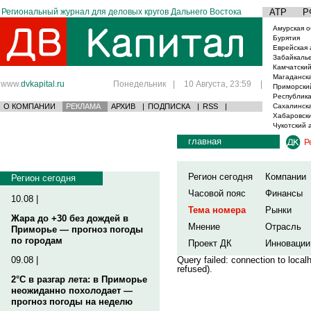
Региональный журнал для деловых кругов Дальнего Востока
АТР
Р
Амурская о
Бурятия
Еврейская 
Забайкаль
Камчатский
Магаданска
www.
dvkapital.ru
Понедельник
|
10 Августа, 23:59
|
Приморски
Республика
О КОМПАНИИ
РЕКЛАМА
АРХИВ
|
ПОДПИСКА
|
RSS
|
Сахалинска
Хабаровски
Чукотский 
главная
Р
Регион сегодня
Компании
Регион сегодня
Часовой пояс
Финансы
10.08 |
Тема номера
Рынки
Жара до +30 без дождей в
Мнение
Отрасль
Приморье — прогноз погоды
по городам
Проект ДК
Инновации
09.08 |
Query failed: connection to loca
refused).
2°C в разгар лета: в Приморье
неожиданно похолодает —
прогноз погоды на неделю