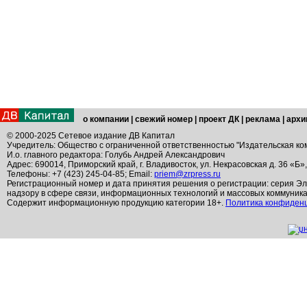
о компании
|
свежий номер
|
проект ДК
|
реклама
|
архи
© 2000-2025 Сетевое издание ДВ Капитал
Учредитель: Общество с ограниченной ответственностью "Издательская ко
И.о. главного редактора: Голубь Андрей Александрович
Адрес: 690014, Приморский край, г. Владивосток, ул. Некрасовская д. 36 «Б»
Телефоны: +7 (423) 245-04-85; Email:
priem@zrpress.ru
Регистрационный номер и дата принятия решения о регистрации: серия Эл
надзору в сфере связи, информационных технологий и массовых коммуник
Содержит информационную продукцию категории 18+.
Политика конфиден