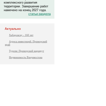
комплексного развития
территории. Завершение работ
намечено на конец 2027 года.
статьи раздела
Актуально
Хабаровску - 160 лет
Адреса инвестиций. Приморский
край
Туризм: Приморский маршрут
Недвижимость Владивостока