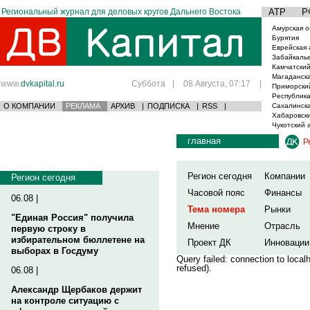
Региональный журнал для деловых кругов Дальнего Востока
АТР
Р
Амурская о
Бурятия
Еврейская 
Забайкаль
Камчатский
Магаданска
www.
dvkapital.ru
Суббота
|
08 Августа, 07:17
|
Приморски
Республика
О КОМПАНИИ
РЕКЛАМА
АРХИВ
|
ПОДПИСКА
|
RSS
|
Сахалинска
Хабаровски
Чукотский 
главная
Р
Регион сегодня
Компании
Регион сегодня
Часовой пояс
Финансы
06.08 |
Тема номера
Рынки
"Единая Россия" получила
Мнение
Отрасль
первую строку в
избирательном бюллетене на
Проект ДК
Инновации
выборах в Госдуму
Query failed: connection to loca
refused).
06.08 |
Александр Щербаков держит
на контроле ситуацию с