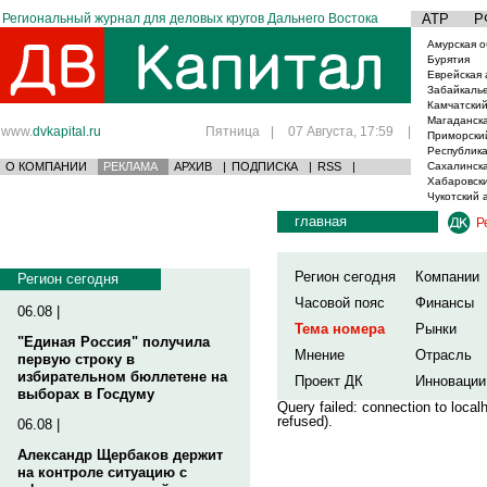
Региональный журнал для деловых кругов Дальнего Востока
АТР
Р
Амурская о
Бурятия
Еврейская 
Забайкаль
Камчатский
Магаданска
www.
dvkapital.ru
Пятница
|
07 Августа, 17:59
|
Приморски
Республика
О КОМПАНИИ
РЕКЛАМА
АРХИВ
|
ПОДПИСКА
|
RSS
|
Сахалинска
Хабаровски
Чукотский 
главная
Р
Регион сегодня
Компании
Регион сегодня
Часовой пояс
Финансы
06.08 |
Тема номера
Рынки
"Единая Россия" получила
Мнение
Отрасль
первую строку в
избирательном бюллетене на
Проект ДК
Инновации
выборах в Госдуму
Query failed: connection to loca
refused).
06.08 |
Александр Щербаков держит
на контроле ситуацию с