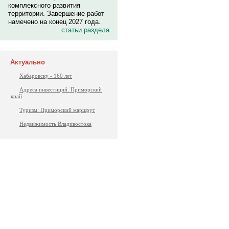
комплексного развития
территории. Завершение работ
намечено на конец 2027 года.
статьи раздела
Актуально
Хабаровску - 160 лет
Адреса инвестиций. Приморский
край
Туризм: Приморский маршрут
Недвижимость Владивостока