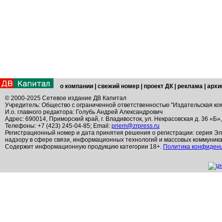
о компании
|
свежий номер
|
проект ДК
|
реклама
|
архи
© 2000-2025 Сетевое издание ДВ Капитал
Учредитель: Общество с ограниченной ответственностью "Издательская ко
И.о. главного редактора: Голубь Андрей Александрович
Адрес: 690014, Приморский край, г. Владивосток, ул. Некрасовская д. 36 «Б»
Телефоны: +7 (423) 245-04-85; Email:
priem@zrpress.ru
Регистрационный номер и дата принятия решения о регистрации: серия Эл
надзору в сфере связи, информационных технологий и массовых коммуник
Содержит информационную продукцию категории 18+.
Политика конфиден