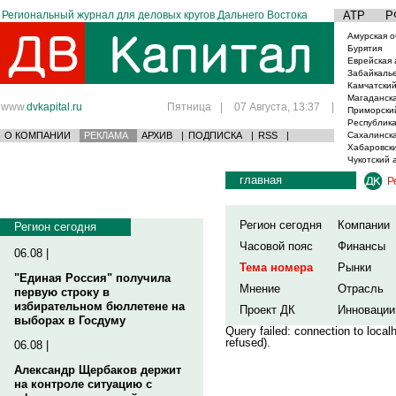
Региональный журнал для деловых кругов Дальнего Востока
АТР
Р
Амурская о
Бурятия
Еврейская 
Забайкаль
Камчатский
Магаданска
www.
dvkapital.ru
Пятница
|
07 Августа, 13:37
|
Приморски
Республика
О КОМПАНИИ
РЕКЛАМА
АРХИВ
|
ПОДПИСКА
|
RSS
|
Сахалинска
Хабаровски
Чукотский 
главная
Р
Регион сегодня
Компании
Регион сегодня
Часовой пояс
Финансы
06.08 |
Тема номера
Рынки
"Единая Россия" получила
Мнение
Отрасль
первую строку в
избирательном бюллетене на
Проект ДК
Инновации
выборах в Госдуму
Query failed: connection to loca
refused).
06.08 |
Александр Щербаков держит
на контроле ситуацию с