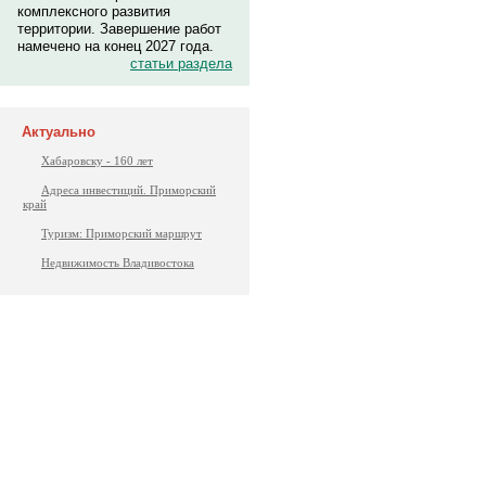
комплексного развития
территории. Завершение работ
намечено на конец 2027 года.
статьи раздела
Актуально
Хабаровску - 160 лет
Адреса инвестиций. Приморский
край
Туризм: Приморский маршрут
Недвижимость Владивостока