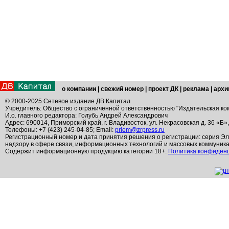
о компании
|
свежий номер
|
проект ДК
|
реклама
|
архи
© 2000-2025 Сетевое издание ДВ Капитал
Учредитель: Общество с ограниченной ответственностью "Издательская ко
И.о. главного редактора: Голубь Андрей Александрович
Адрес: 690014, Приморский край, г. Владивосток, ул. Некрасовская д. 36 «Б»
Телефоны: +7 (423) 245-04-85; Email:
priem@zrpress.ru
Регистрационный номер и дата принятия решения о регистрации: серия Эл
надзору в сфере связи, информационных технологий и массовых коммуник
Содержит информационную продукцию категории 18+.
Политика конфиден