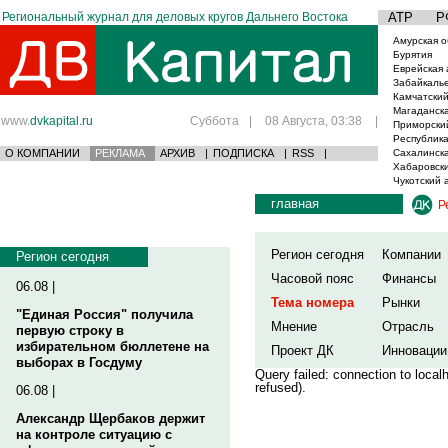
Региональный журнал для деловых кругов Дальнего Востока
АТР
Р
Амурская о
Бурятия
Еврейская 
Забайкаль
Камчатский
Магаданска
www.
dvkapital.ru
Суббота
|
08 Августа, 03:38
|
Приморски
Республика
О КОМПАНИИ
РЕКЛАМА
АРХИВ
|
ПОДПИСКА
|
RSS
|
Сахалинска
Хабаровски
Чукотский 
главная
Р
Регион сегодня
Компании
Регион сегодня
Часовой пояс
Финансы
06.08 |
Тема номера
Рынки
"Единая Россия" получила
Мнение
Отрасль
первую строку в
избирательном бюллетене на
Проект ДК
Инновации
выборах в Госдуму
Query failed: connection to loca
refused).
06.08 |
Александр Щербаков держит
на контроле ситуацию с