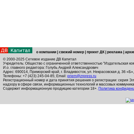
о компании
|
свежий номер
|
проект ДК
|
реклама
|
архи
© 2000-2025 Сетевое издание ДВ Капитал
Учредитель: Общество с ограниченной ответственностью "Издательская ко
И.о. главного редактора: Голубь Андрей Александрович
Адрес: 690014, Приморский край, г. Владивосток, ул. Некрасовская д. 36 «Б»
Телефоны: +7 (423) 245-04-85; Email:
priem@zrpress.ru
Регистрационный номер и дата принятия решения о регистрации: серия Эл
надзору в сфере связи, информационных технологий и массовых коммуник
Содержит информационную продукцию категории 18+.
Политика конфиден