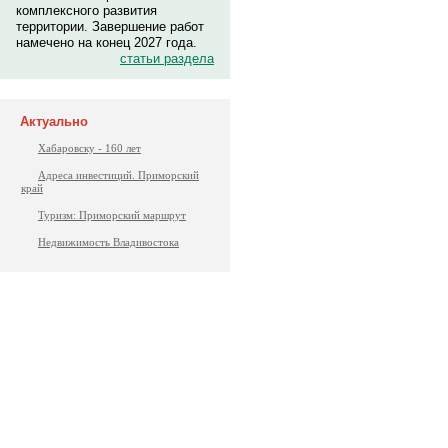
комплексного развития
территории. Завершение работ
намечено на конец 2027 года.
статьи раздела
Актуально
Хабаровску - 160 лет
Адреса инвестиций. Приморский
край
Туризм: Приморский маршрут
Недвижимость Владивостока