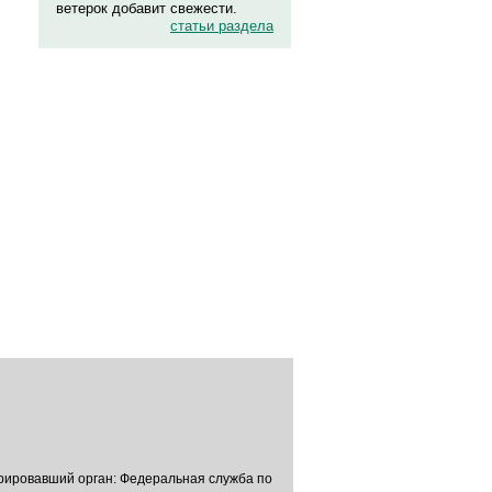
ветерок добавит свежести.
статьи раздела
трировавший орган: Федеральная служба по