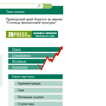
Тема номера
Приморский край борется за звание
"Столица финансовой культуры"
Опрос
Спецпроекты
Интервью
Аналитика
Наши партнеры
Администрации
Сми
Полезные ссылки
Статистика