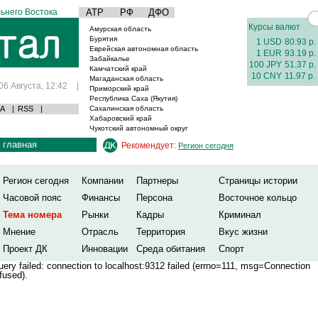
ьнего Востока
АТР
РФ
ДФО
Курсы валют
Амурская область
Бурятия
1 USD
80.93 р.
Еврейская автономная область
1 EUR
93.19 р.
Забайкалье
100 JPY
51.37 р.
Камчатский край
10 CNY
11.97 р.
Магаданская область
06 Августа, 12:42
|
Приморский край
Республика Саха (Якутия)
А
|
RSS
|
Сахалинская область
Хабаровский край
Чукотский автономный округ
главная
Рекомендует:
Регион сегодня
Регион сегодня
Компании
Партнеры
Страницы истории
Часовой пояс
Финансы
Персона
Восточное кольцо
Тема номера
Рынки
Кадры
Криминал
Мнение
Отрасль
Территория
Вкус жизни
Проект ДК
Инновации
Среда обитания
Спорт
ery failed: connection to localhost:9312 failed (errno=111, msg=Connection
fused).