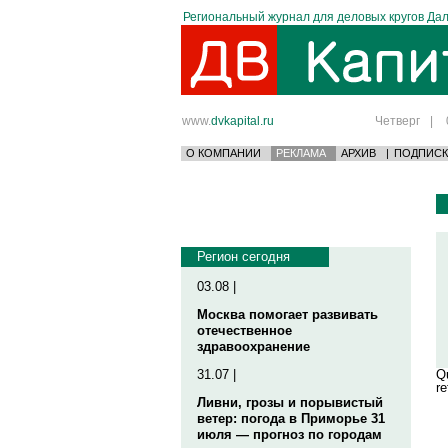
Региональный журнал для деловых кругов Дал
www.
dvkapital.ru
Четверг
|
О КОМПАНИИ
РЕКЛАМА
АРХИВ
|
ПОДПИСК
Регион сегодня
03.08 |
Москва помогает развивать
отечественное
здравоохранение
31.07 |
Qu
re
Ливни, грозы и порывистый
ветер: погода в Приморье 31
июля — прогноз по городам