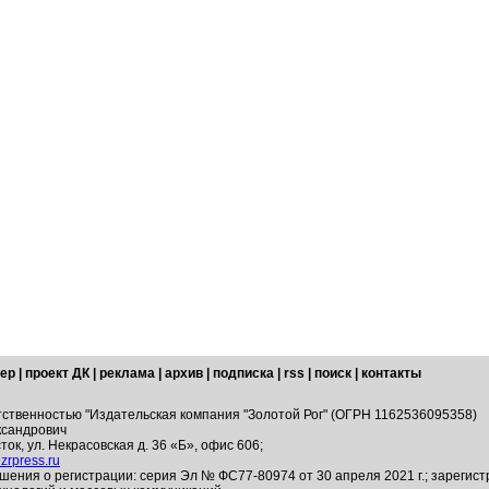
ер
|
проект ДК
|
реклама
|
архив
|
подписка
|
rss
|
поиск
|
контакты
тственностью "Издательская компания "Золотой Рог" (ОГРН 1162536095358)
ксандрович
ток, ул. Некрасовская д. 36 «Б», офис 606;
zrpress.ru
шения о регистрации: серия Эл № ФС77-80974 от 30 апреля 2021 г.; зарегис