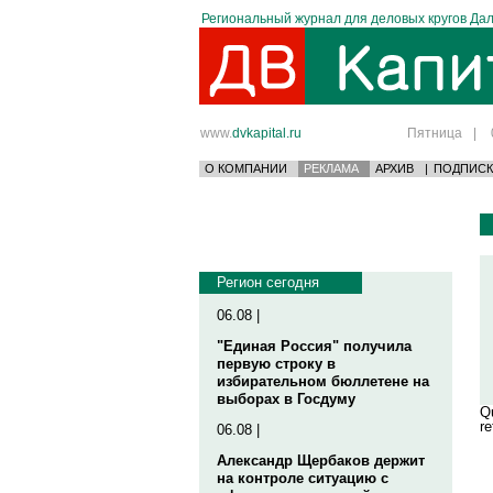
Региональный журнал для деловых кругов Дал
www.
dvkapital.ru
Пятница
|
О КОМПАНИИ
РЕКЛАМА
АРХИВ
|
ПОДПИСК
Регион сегодня
06.08 |
"Единая Россия" получила
первую строку в
избирательном бюллетене на
выборах в Госдуму
Qu
re
06.08 |
Александр Щербаков держит
на контроле ситуацию с