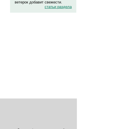
ветерок добавит свежести.
статьи раздела