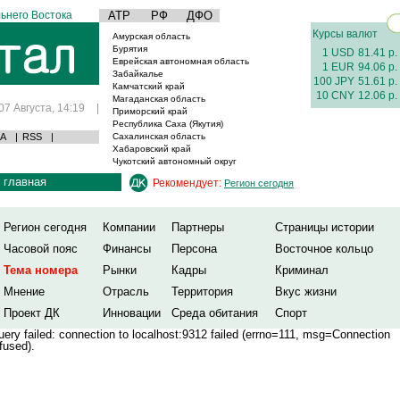
ьнего Востока
АТР
РФ
ДФО
Курсы валют
Амурская область
Бурятия
1 USD
81.41 р.
Еврейская автономная область
1 EUR
94.06 р.
Забайкалье
100 JPY
51.61 р.
Камчатский край
10 CNY
12.06 р.
Магаданская область
07 Августа, 14:19
|
Приморский край
Республика Саха (Якутия)
А
|
RSS
|
Сахалинская область
Хабаровский край
Чукотский автономный округ
главная
Рекомендует:
Регион сегодня
Регион сегодня
Компании
Партнеры
Страницы истории
Часовой пояс
Финансы
Персона
Восточное кольцо
Тема номера
Рынки
Кадры
Криминал
Мнение
Отрасль
Территория
Вкус жизни
Проект ДК
Инновации
Среда обитания
Спорт
ery failed: connection to localhost:9312 failed (errno=111, msg=Connection
fused).