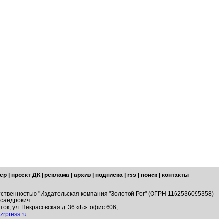
ер
|
проект ДК
|
реклама
|
архив
|
подписка
|
rss
|
поиск
|
контакты
тственностью "Издательская компания "Золотой Рог" (ОГРН 1162536095358)
ксандрович
ток, ул. Некрасовская д. 36 «Б», офис 606;
zrpress.ru