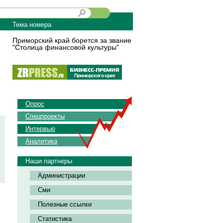
Тема номера
Приморский край борется за звание
"Столица финансовой культуры"
Опрос
Спецпроекты
Интервью
Аналитика
Наши партнеры
Администрации
Сми
Полезные ссылки
Статистика