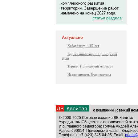
комплексного развития
территории. Завершение работ
намечено на конец 2027 года.
статьи раздела
Актуально
Хабаровску - 160 лет
Адреса инвестиций. Приморский
край
Туризм: Приморский маршрут
Недвижимость Владивостока
о компании
|
свежий ном
© 2000-2025 Сетевое издание ДВ Капитал
Учредитель: Общество с ограниченной отве
И.о. главного редактора: Голубь Андрей Але
Адрес: 690014, Приморский край, г. Владивос
Телефоны: +7 (423) 245-04-85; Email:
priem@