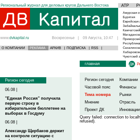
Региональный журнал для деловых кругов Дальнего Востока
АТР
Р
Амурская о
Бурятия
Еврейская 
Забайкаль
Камчатский
Магаданска
www.
dvkapital.ru
Воскресенье
|
09 Августа, 10:47
|
Приморски
Республика
О КОМПАНИИ
РЕКЛАМА
АРХИВ
|
ПОДПИСКА
|
RSS
|
Сахалинска
Хабаровски
Чукотский 
главная
Р
Регион сегодня
Компании
Регион сегодня
Часовой пояс
Финансы
06.08 |
Тема номера
Рынки
"Единая Россия" получила
Мнение
Отрасль
первую строку в
избирательном бюллетене на
Проект ДК
Инновации
выборах в Госдуму
Query failed: connection to loca
refused).
06.08 |
Александр Щербаков держит
на контроле ситуацию с