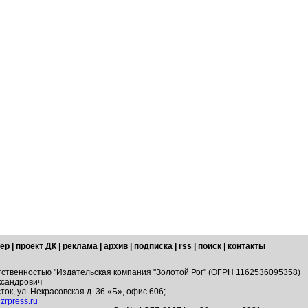
ер
|
проект ДК
|
реклама
|
архив
|
подписка
|
rss
|
поиск
|
контакты
тственностью "Издательская компания "Золотой Рог" (ОГРН 1162536095358)
ксандрович
ток, ул. Некрасовская д. 36 «Б», офис 606;
zrpress.ru