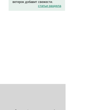
ветерок добавит свежести.
статьи раздела