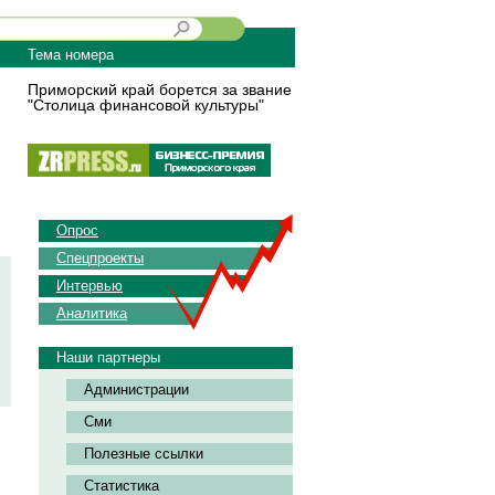
Тема номера
Приморский край борется за звание
"Столица финансовой культуры"
Опрос
Спецпроекты
Интервью
Аналитика
Наши партнеры
Администрации
Сми
Полезные ссылки
Статистика