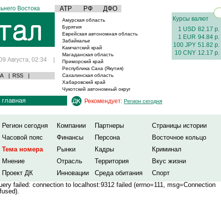
ьнего Востока
АТР
РФ
ДФО
Курсы валют
Амурская область
Бурятия
1 USD
82.17 р.
Еврейская автономная область
1 EUR
94.84 р.
Забайкалье
100 JPY
51.82 р.
Камчатский край
10 CNY
12.17 р.
Магаданская область
09 Августа, 02:34
|
Приморский край
Республика Саха (Якутия)
А
|
RSS
|
Сахалинская область
Хабаровский край
Чукотский автономный округ
главная
Рекомендует:
Регион сегодня
Регион сегодня
Компании
Партнеры
Страницы истории
Часовой пояс
Финансы
Персона
Восточное кольцо
Тема номера
Рынки
Кадры
Криминал
Мнение
Отрасль
Территория
Вкус жизни
Проект ДК
Инновации
Среда обитания
Спорт
ery failed: connection to localhost:9312 failed (errno=111, msg=Connection
fused).