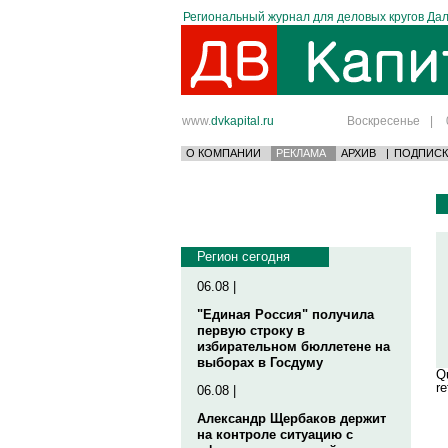
Региональный журнал для деловых кругов Дал
www.
dvkapital.ru
Воскресенье
|
О КОМПАНИИ
РЕКЛАМА
АРХИВ
|
ПОДПИСК
Регион сегодня
06.08 |
"Единая Россия" получила
первую строку в
избирательном бюллетене на
выборах в Госдуму
Qu
re
06.08 |
Александр Щербаков держит
на контроле ситуацию с