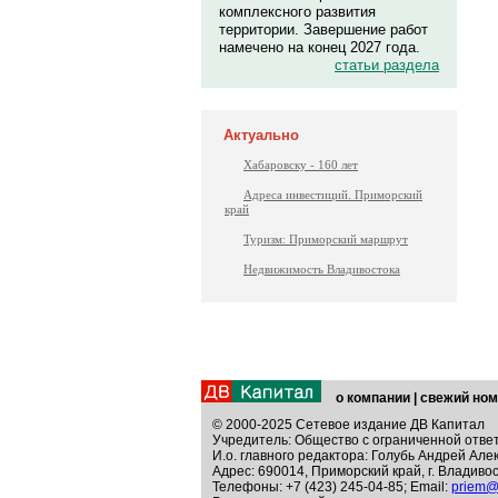
комплексного развития
территории. Завершение работ
намечено на конец 2027 года.
статьи раздела
Актуально
Хабаровску - 160 лет
Адреса инвестиций. Приморский
край
Туризм: Приморский маршрут
Недвижимость Владивостока
о компании
|
свежий ном
© 2000-2025 Сетевое издание ДВ Капитал
Учредитель: Общество с ограниченной отве
И.о. главного редактора: Голубь Андрей Але
Адрес: 690014, Приморский край, г. Владивос
Телефоны: +7 (423) 245-04-85; Email:
priem@