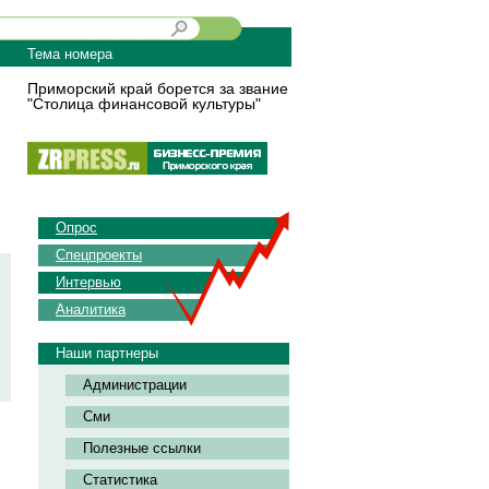
Тема номера
Приморский край борется за звание
"Столица финансовой культуры"
Опрос
Спецпроекты
Интервью
Аналитика
Наши партнеры
Администрации
Сми
Полезные ссылки
Статистика