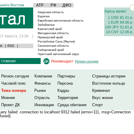
ьнего Востока
АТР
РФ
ДФО
Курсы валют
Амурская область
Бурятия
1 USD
81.41 р.
Еврейская автономная область
1 EUR
94.06 р.
Забайкалье
100 JPY
51.61 р.
Камчатский край
10 CNY
12.06 р.
Магаданская область
07 Августа, 13:28
|
Приморский край
Республика Саха (Якутия)
А
|
RSS
|
Сахалинская область
Хабаровский край
Чукотский автономный округ
главная
Рекомендует:
Регион сегодня
Регион сегодня
Компании
Партнеры
Страницы истории
Часовой пояс
Финансы
Персона
Восточное кольцо
Тема номера
Рынки
Кадры
Криминал
Мнение
Отрасль
Территория
Вкус жизни
Проект ДК
Инновации
Среда обитания
Спорт
ery failed: connection to localhost:9312 failed (errno=111, msg=Connection
fused).