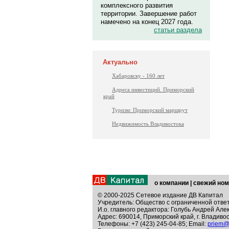
комплексного развития
территории. Завершение работ
намечено на конец 2027 года.
статьи раздела
Актуально
Хабаровску - 160 лет
Адреса инвестиций. Приморский
край
Туризм: Приморский маршрут
Недвижимость Владивостока
о компании
|
свежий ном
© 2000-2025 Сетевое издание ДВ Капитал
Учредитель: Общество с ограниченной отве
И.о. главного редактора: Голубь Андрей Але
Адрес: 690014, Приморский край, г. Владивос
Телефоны: +7 (423) 245-04-85; Email:
priem@