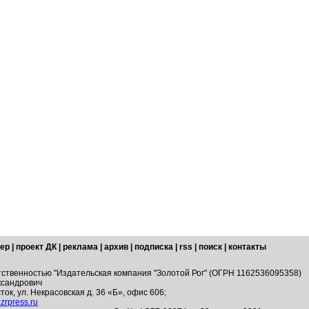
ер
|
проект ДК
|
реклама
|
архив
|
подписка
|
rss
|
поиск
|
контакты
тственностью "Издательская компания "Золотой Рог" (ОГРН 1162536095358)
ксандрович
ток, ул. Некрасовская д. 36 «Б», офис 606;
zrpress.ru