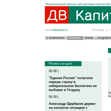
Региональный журнал для деловых кругов Дал
www.
dvkapital.ru
Пятница
|
О КОМПАНИИ
РЕКЛАМА
АРХИВ
|
ПОДПИСК
Регион сегодня
06.08 |
"Единая Россия" получила
первую строку в
избирательном бюллетене на
выборах в Госдуму
Qu
re
06.08 |
Александр Щербаков держит
на контроле ситуацию с