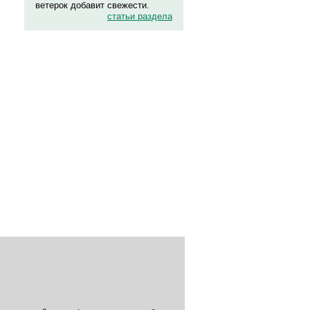
ветерок добавит свежести.
статьи раздела