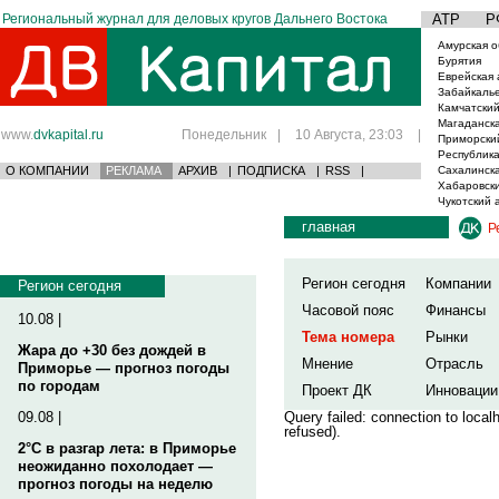
Региональный журнал для деловых кругов Дальнего Востока
АТР
Р
Амурская о
Бурятия
Еврейская 
Забайкаль
Камчатский
Магаданска
www.
dvkapital.ru
Понедельник
|
10 Августа, 23:03
|
Приморски
Республика
О КОМПАНИИ
РЕКЛАМА
АРХИВ
|
ПОДПИСКА
|
RSS
|
Сахалинска
Хабаровски
Чукотский 
главная
Р
Регион сегодня
Компании
Регион сегодня
Часовой пояс
Финансы
10.08 |
Тема номера
Рынки
Жара до +30 без дождей в
Мнение
Отрасль
Приморье — прогноз погоды
по городам
Проект ДК
Инновации
09.08 |
Query failed: connection to loca
refused).
2°C в разгар лета: в Приморье
неожиданно похолодает —
прогноз погоды на неделю