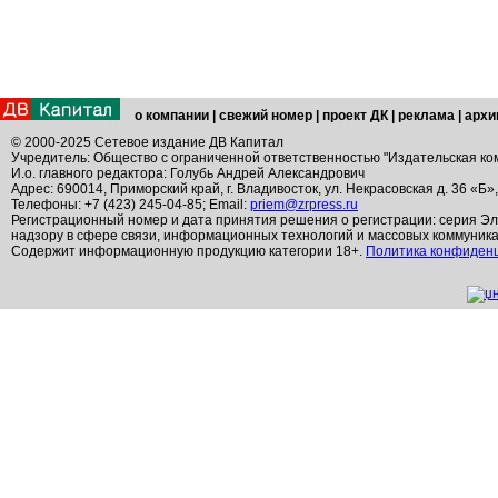
о компании
|
свежий номер
|
проект ДК
|
реклама
|
архи
© 2000-2025 Сетевое издание ДВ Капитал
Учредитель: Общество с ограниченной ответственностью "Издательская ко
И.о. главного редактора: Голубь Андрей Александрович
Адрес: 690014, Приморский край, г. Владивосток, ул. Некрасовская д. 36 «Б»
Телефоны: +7 (423) 245-04-85; Email:
priem@zrpress.ru
Регистрационный номер и дата принятия решения о регистрации: серия Эл
надзору в сфере связи, информационных технологий и массовых коммуник
Содержит информационную продукцию категории 18+.
Политика конфиден