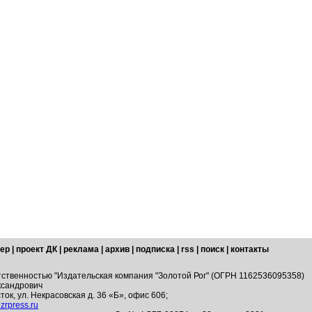
ер
|
проект ДК
|
реклама
|
архив
|
подписка
|
rss
|
поиск
|
контакты
тственностью "Издательская компания "Золотой Рог" (ОГРН 1162536095358)
ксандрович
ток, ул. Некрасовская д. 36 «Б», офис 606;
zrpress.ru