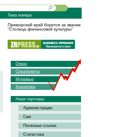
Тема номера
Приморский край борется за звание
"Столица финансовой культуры"
Опрос
Спецпроекты
Интервью
Аналитика
Наши партнеры
Администрации
Сми
Полезные ссылки
Статистика