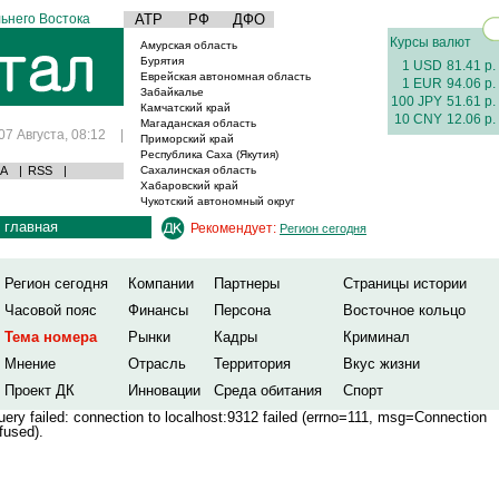
ьнего Востока
АТР
РФ
ДФО
Курсы валют
Амурская область
Бурятия
1 USD
81.41 р.
Еврейская автономная область
1 EUR
94.06 р.
Забайкалье
100 JPY
51.61 р.
Камчатский край
10 CNY
12.06 р.
Магаданская область
07 Августа, 08:12
|
Приморский край
Республика Саха (Якутия)
А
|
RSS
|
Сахалинская область
Хабаровский край
Чукотский автономный округ
главная
Рекомендует:
Регион сегодня
Регион сегодня
Компании
Партнеры
Страницы истории
Часовой пояс
Финансы
Персона
Восточное кольцо
Тема номера
Рынки
Кадры
Криминал
Мнение
Отрасль
Территория
Вкус жизни
Проект ДК
Инновации
Среда обитания
Спорт
ery failed: connection to localhost:9312 failed (errno=111, msg=Connection
fused).