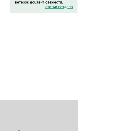
ветерок добавит свежести.
статьи раздела