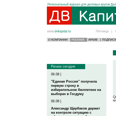
Региональный журнал для деловых кругов Дал
www.
dvkapital.ru
Пятница
|
О КОМПАНИИ
РЕКЛАМА
АРХИВ
|
ПОДПИСК
Регион сегодня
06.08 |
"Единая Россия" получила
первую строку в
избирательном бюллетене на
выборах в Госдуму
Qu
re
06.08 |
Александр Щербаков держит
на контроле ситуацию с