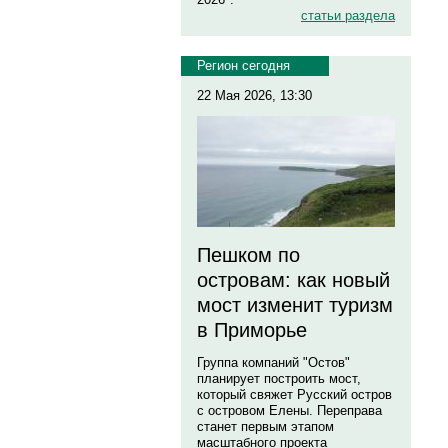
статьи раздела
Регион сегодня
22 Мая 2026, 13:30
Пешком по
островам: как новый
мост изменит туризм
в Приморье
Группа компаний "Остов"
планирует построить мост,
который свяжет Русский остров
с островом Елены. Переправа
станет первым этапом
масштабного проекта