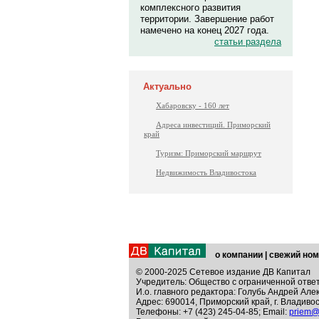
комплексного развития
территории. Завершение работ
намечено на конец 2027 года.
статьи раздела
Актуально
Хабаровску - 160 лет
Адреса инвестиций. Приморский
край
Туризм: Приморский маршрут
Недвижимость Владивостока
о компании
|
свежий ном
© 2000-2025 Сетевое издание ДВ Капитал
Учредитель: Общество с ограниченной отве
И.о. главного редактора: Голубь Андрей Але
Адрес: 690014, Приморский край, г. Владивос
Телефоны: +7 (423) 245-04-85; Email:
priem@