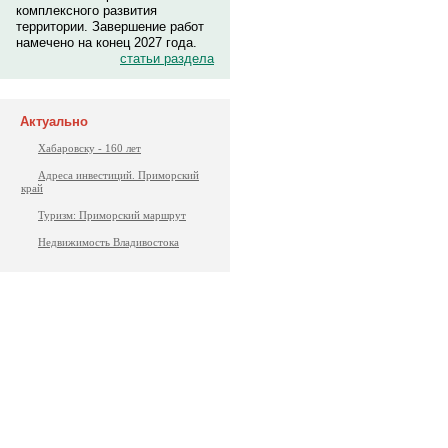
комплексного развития
территории. Завершение работ
намечено на конец 2027 года.
статьи раздела
Актуально
Хабаровску - 160 лет
Адреса инвестиций. Приморский
край
Туризм: Приморский маршрут
Недвижимость Владивостока