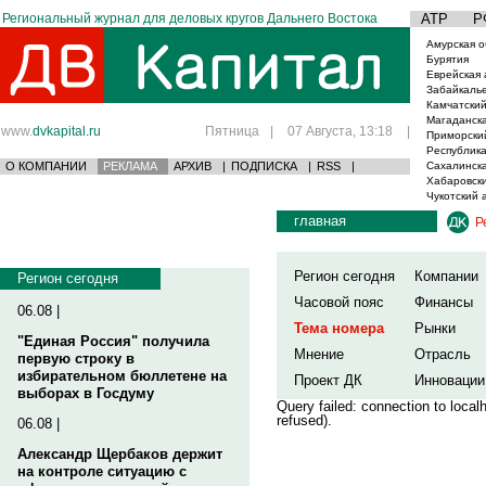
Региональный журнал для деловых кругов Дальнего Востока
АТР
Р
Амурская о
Бурятия
Еврейская 
Забайкаль
Камчатский
Магаданска
www.
dvkapital.ru
Пятница
|
07 Августа, 13:18
|
Приморски
Республика
О КОМПАНИИ
РЕКЛАМА
АРХИВ
|
ПОДПИСКА
|
RSS
|
Сахалинска
Хабаровски
Чукотский 
главная
Р
Регион сегодня
Компании
Регион сегодня
Часовой пояс
Финансы
06.08 |
Тема номера
Рынки
"Единая Россия" получила
Мнение
Отрасль
первую строку в
избирательном бюллетене на
Проект ДК
Инновации
выборах в Госдуму
Query failed: connection to loca
refused).
06.08 |
Александр Щербаков держит
на контроле ситуацию с