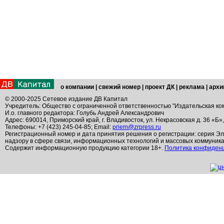
о компании
|
свежий номер
|
проект ДК
|
реклама
|
архи
© 2000-2025 Сетевое издание ДВ Капитал
Учредитель: Общество с ограниченной ответственностью "Издательская ко
И.о. главного редактора: Голубь Андрей Александрович
Адрес: 690014, Приморский край, г. Владивосток, ул. Некрасовская д. 36 «Б»
Телефоны: +7 (423) 245-04-85; Email:
priem@zrpress.ru
Регистрационный номер и дата принятия решения о регистрации: серия Эл
надзору в сфере связи, информационных технологий и массовых коммуник
Содержит информационную продукцию категории 18+.
Политика конфиден