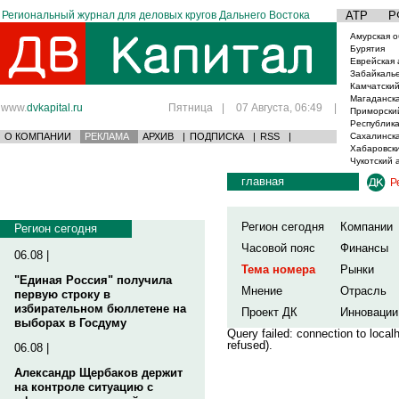
Региональный журнал для деловых кругов Дальнего Востока
АТР
Р
Амурская о
Бурятия
Еврейская 
Забайкаль
Камчатский
Магаданска
www.
dvkapital.ru
Пятница
|
07 Августа, 06:49
|
Приморски
Республика
О КОМПАНИИ
РЕКЛАМА
АРХИВ
|
ПОДПИСКА
|
RSS
|
Сахалинска
Хабаровски
Чукотский 
главная
Р
Регион сегодня
Компании
Регион сегодня
Часовой пояс
Финансы
06.08 |
Тема номера
Рынки
"Единая Россия" получила
Мнение
Отрасль
первую строку в
избирательном бюллетене на
Проект ДК
Инновации
выборах в Госдуму
Query failed: connection to loca
refused).
06.08 |
Александр Щербаков держит
на контроле ситуацию с