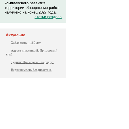
комплексного развития
территории. Завершение работ
намечено на конец 2027 года.
статьи раздела
Актуально
Хабаровску - 160 лет
Адреса инвестиций. Приморский
край
Туризм: Приморский маршрут
Недвижимость Владивостока