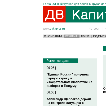
Региональный журнал для деловых кругов Дал
www.
dvkapital.ru
Четверг
|
О КОМПАНИИ
РЕКЛАМА
АРХИВ
|
ПОДПИСК
Регион сегодня
06.08 |
"Единая Россия" получила
первую строку в
избирательном бюллетене на
выборах в Госдуму
Qu
re
06.08 |
Александр Щербаков держит
на контроле ситуацию с