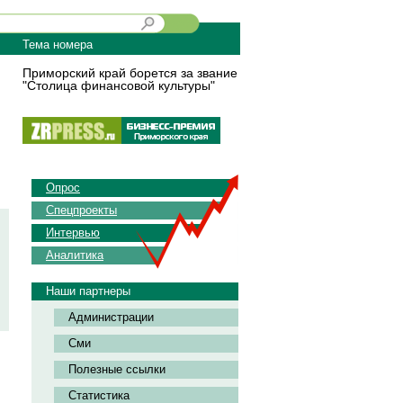
Тема номера
Приморский край борется за звание
"Столица финансовой культуры"
Опрос
Спецпроекты
Интервью
Аналитика
Наши партнеры
Администрации
Сми
Полезные ссылки
Статистика