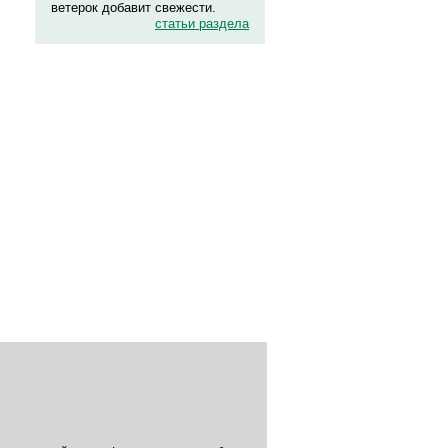
ветерок добавит свежести.
статьи раздела