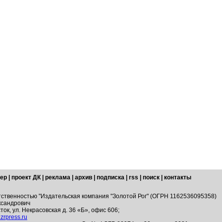
ер
|
проект ДК
|
реклама
|
архив
|
подписка
|
rss
|
поиск
|
контакты
тственностью "Издательская компания "Золотой Рог" (ОГРН 1162536095358)
ксандрович
ток, ул. Некрасовская д. 36 «Б», офис 606;
zrpress.ru