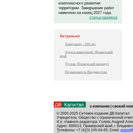
комплексного развития
территории. Завершение работ
намечено на конец 2027 года.
статьи раздела
Актуально
Хабаровску - 160 лет
Адреса инвестиций. Приморский
край
Туризм: Приморский маршрут
Недвижимость Владивостока
о компании
|
свежий ном
© 2000-2025 Сетевое издание ДВ Капитал
Учредитель: Общество с ограниченной отве
И.о. главного редактора: Голубь Андрей Але
Адрес: 690014, Приморский край, г. Владивос
Телефоны: +7 (423) 245-04-85; Email:
priem@