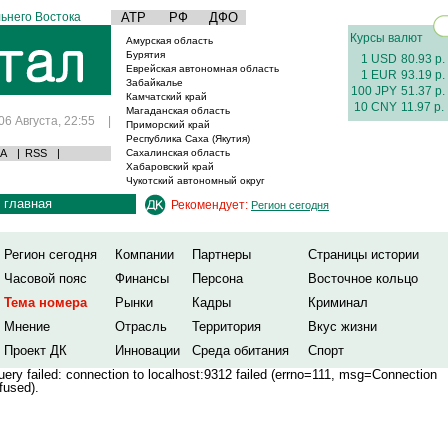
ьнего Востока
АТР
РФ
ДФО
Курсы валют
Амурская область
Бурятия
1 USD
80.93 р.
Еврейская автономная область
1 EUR
93.19 р.
Забайкалье
100 JPY
51.37 р.
Камчатский край
10 CNY
11.97 р.
Магаданская область
06 Августа, 22:55
|
Приморский край
Республика Саха (Якутия)
А
|
RSS
|
Сахалинская область
Хабаровский край
Чукотский автономный округ
главная
Рекомендует:
Регион сегодня
Регион сегодня
Компании
Партнеры
Страницы истории
Часовой пояс
Финансы
Персона
Восточное кольцо
Тема номера
Рынки
Кадры
Криминал
Мнение
Отрасль
Территория
Вкус жизни
Проект ДК
Инновации
Среда обитания
Спорт
ery failed: connection to localhost:9312 failed (errno=111, msg=Connection
fused).