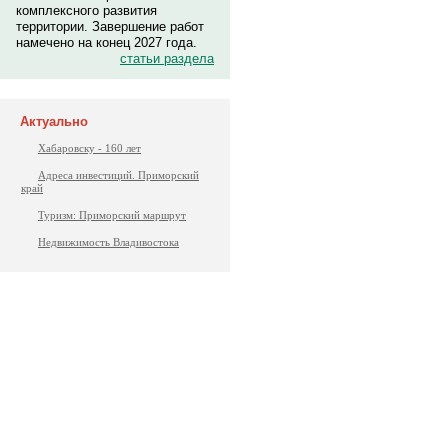
комплексного развития
территории. Завершение работ
намечено на конец 2027 года.
статьи раздела
Актуально
Хабаровску - 160 лет
Адреса инвестиций. Приморский
край
Туризм: Приморский маршрут
Недвижимость Владивостока