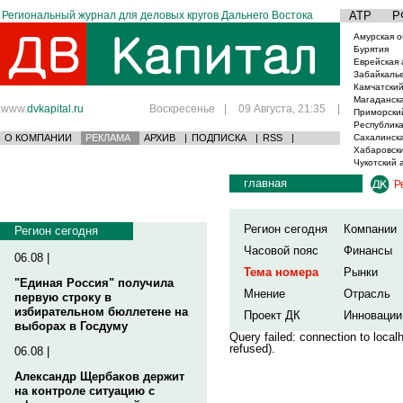
Региональный журнал для деловых кругов Дальнего Востока
АТР
Р
Амурская о
Бурятия
Еврейская 
Забайкаль
Камчатский
Магаданска
www.
dvkapital.ru
Воскресенье
|
09 Августа, 21:35
|
Приморски
Республика
О КОМПАНИИ
РЕКЛАМА
АРХИВ
|
ПОДПИСКА
|
RSS
|
Сахалинска
Хабаровски
Чукотский 
главная
Р
Регион сегодня
Компании
Регион сегодня
Часовой пояс
Финансы
06.08 |
Тема номера
Рынки
"Единая Россия" получила
Мнение
Отрасль
первую строку в
избирательном бюллетене на
Проект ДК
Инновации
выборах в Госдуму
Query failed: connection to loca
refused).
06.08 |
Александр Щербаков держит
на контроле ситуацию с