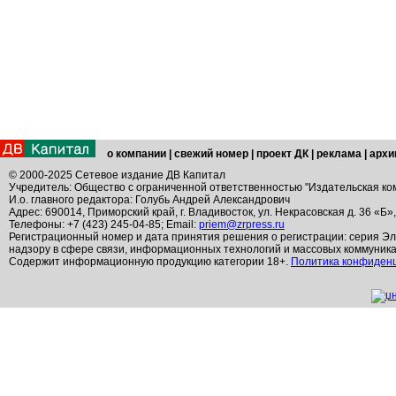
о компании
|
свежий номер
|
проект ДК
|
реклама
|
архи
© 2000-2025 Сетевое издание ДВ Капитал
Учредитель: Общество с ограниченной ответственностью "Издательская ко
И.о. главного редактора: Голубь Андрей Александрович
Адрес: 690014, Приморский край, г. Владивосток, ул. Некрасовская д. 36 «Б»
Телефоны: +7 (423) 245-04-85; Email:
priem@zrpress.ru
Регистрационный номер и дата принятия решения о регистрации: серия Эл
надзору в сфере связи, информационных технологий и массовых коммуник
Содержит информационную продукцию категории 18+.
Политика конфиден