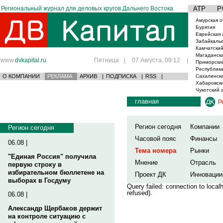
Региональный журнал для деловых кругов Дальнего Востока
АТР
Р
Амурская о
Бурятия
Еврейская 
Забайкаль
Камчатский
Магаданска
www.
dvkapital.ru
Пятница
|
07 Августа, 09:12
|
Приморски
Республика
О КОМПАНИИ
РЕКЛАМА
АРХИВ
|
ПОДПИСКА
|
RSS
|
Сахалинска
Хабаровски
Чукотский 
главная
Р
Регион сегодня
Компании
Регион сегодня
Часовой пояс
Финансы
06.08 |
Тема номера
Рынки
"Единая Россия" получила
Мнение
Отрасль
первую строку в
избирательном бюллетене на
Проект ДК
Инновации
выборах в Госдуму
Query failed: connection to loca
refused).
06.08 |
Александр Щербаков держит
на контроле ситуацию с