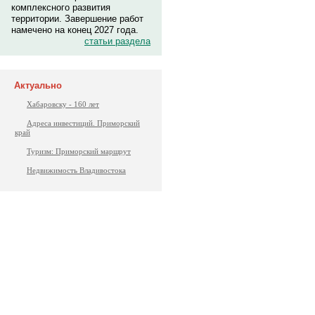
комплексного развития
территории. Завершение работ
намечено на конец 2027 года.
статьи раздела
Актуально
Хабаровску - 160 лет
Адреса инвестиций. Приморский
край
Туризм: Приморский маршрут
Недвижимость Владивостока