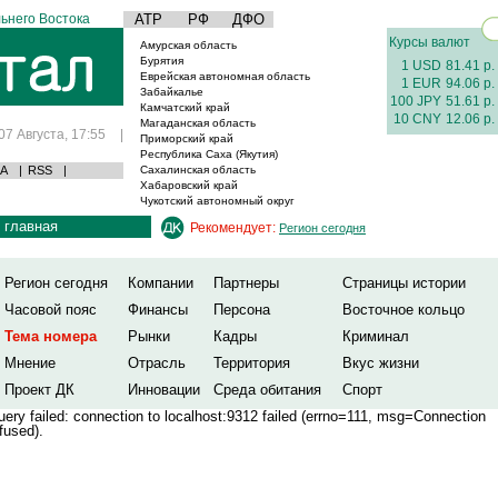
ьнего Востока
АТР
РФ
ДФО
Курсы валют
Амурская область
Бурятия
1 USD
81.41 р.
Еврейская автономная область
1 EUR
94.06 р.
Забайкалье
100 JPY
51.61 р.
Камчатский край
10 CNY
12.06 р.
Магаданская область
07 Августа, 17:55
|
Приморский край
Республика Саха (Якутия)
А
|
RSS
|
Сахалинская область
Хабаровский край
Чукотский автономный округ
главная
Рекомендует:
Регион сегодня
Регион сегодня
Компании
Партнеры
Страницы истории
Часовой пояс
Финансы
Персона
Восточное кольцо
Тема номера
Рынки
Кадры
Криминал
Мнение
Отрасль
Территория
Вкус жизни
Проект ДК
Инновации
Среда обитания
Спорт
ery failed: connection to localhost:9312 failed (errno=111, msg=Connection
fused).