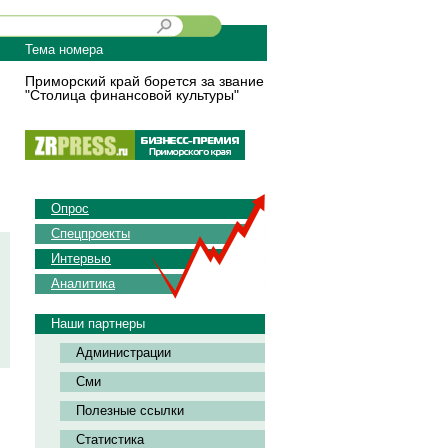
Тема номера
Приморский край борется за звание
"Столица финансовой культуры"
Опрос
Спецпроекты
Интервью
Аналитика
Наши партнеры
Администрации
Сми
Полезные ссылки
Статистика