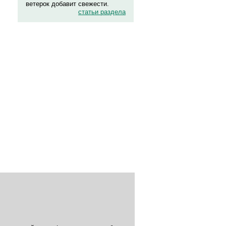
ветерок добавит свежести.
статьи раздела