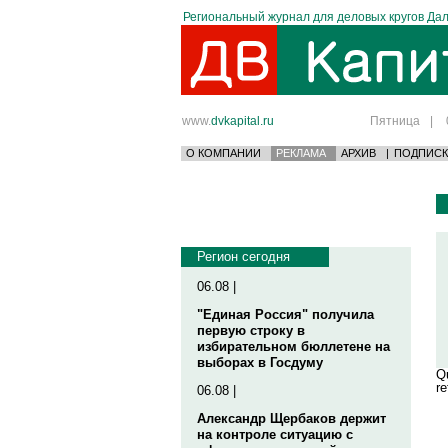
Региональный журнал для деловых кругов Дал
www.
dvkapital.ru
Пятница
|
О КОМПАНИИ
РЕКЛАМА
АРХИВ
|
ПОДПИСК
Регион сегодня
06.08 |
"Единая Россия" получила
первую строку в
избирательном бюллетене на
выборах в Госдуму
Qu
re
06.08 |
Александр Щербаков держит
на контроле ситуацию с