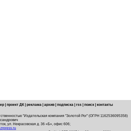
ер
|
проект ДК
|
реклама
|
архив
|
подписка
|
rss
|
поиск
|
контакты
тственностью "Издательская компания "Золотой Рог" (ОГРН 1162536095358)
ксандрович
ток, ул. Некрасовская д. 36 «Б», офис 606;
zrpress.ru