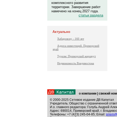
комплексного развития
территории. Завершение работ
намечено на конец 2027 года.
статьи раздела
Актуально
Хабаровску - 160 лет
Адреса инвестиций. Приморский
край
Туризм: Приморский маршрут
Недвижимость Владивостока
о компании
|
свежий ном
© 2000-2025 Сетевое издание ДВ Капитал
Учредитель: Общество с ограниченной отве
И.о. главного редактора: Голубь Андрей Але
Адрес: 690014, Приморский край, г. Владивос
Телефоны: +7 (423) 245-04-85; Email:
priem@