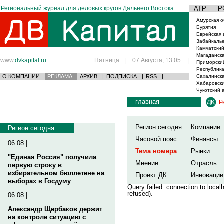
Региональный журнал для деловых кругов Дальнего Востока
АТР
Р
Амурская о
Бурятия
Еврейская 
Забайкаль
Камчатский
Магаданска
www.
dvkapital.ru
Пятница
|
07 Августа, 13:05
|
Приморски
Республика
О КОМПАНИИ
РЕКЛАМА
АРХИВ
|
ПОДПИСКА
|
RSS
|
Сахалинска
Хабаровски
Чукотский 
главная
Р
Регион сегодня
Компании
Регион сегодня
Часовой пояс
Финансы
06.08 |
Тема номера
Рынки
"Единая Россия" получила
Мнение
Отрасль
первую строку в
избирательном бюллетене на
Проект ДК
Инновации
выборах в Госдуму
Query failed: connection to loca
refused).
06.08 |
Александр Щербаков держит
на контроле ситуацию с