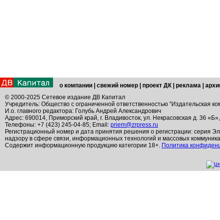
о компании
|
свежий номер
|
проект ДК
|
реклама
|
архи
© 2000-2025 Сетевое издание ДВ Капитал
Учредитель: Общество с ограниченной ответственностью "Издательская ко
И.о. главного редактора: Голубь Андрей Александрович
Адрес: 690014, Приморский край, г. Владивосток, ул. Некрасовская д. 36 «Б»
Телефоны: +7 (423) 245-04-85; Email:
priem@zrpress.ru
Регистрационный номер и дата принятия решения о регистрации: серия Эл
надзору в сфере связи, информационных технологий и массовых коммуник
Содержит информационную продукцию категории 18+.
Политика конфиден