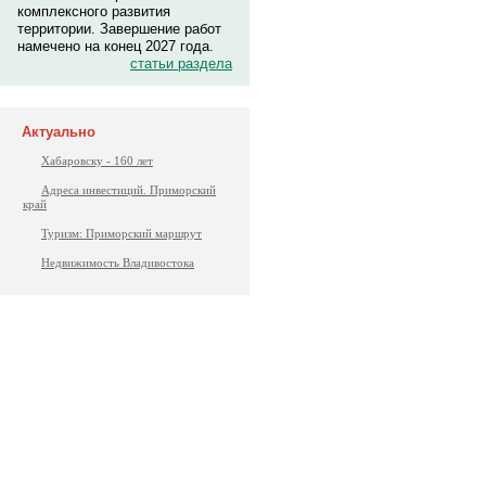
комплексного развития
территории. Завершение работ
намечено на конец 2027 года.
статьи раздела
Актуально
Хабаровску - 160 лет
Адреса инвестиций. Приморский
край
Туризм: Приморский маршрут
Недвижимость Владивостока