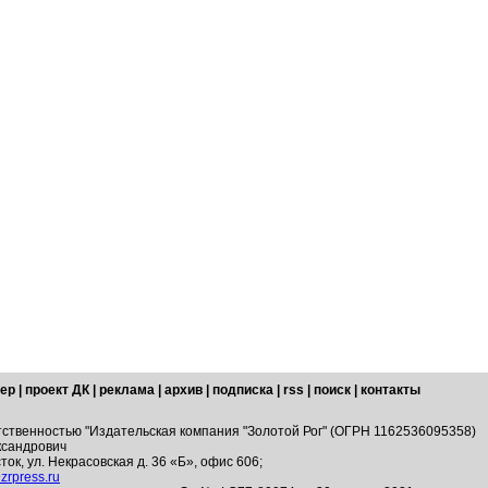
ер
|
проект ДК
|
реклама
|
архив
|
подписка
|
rss
|
поиск
|
контакты
тственностью "Издательская компания "Золотой Рог" (ОГРН 1162536095358)
ксандрович
ток, ул. Некрасовская д. 36 «Б», офис 606;
zrpress.ru