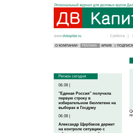
Региональный журнал для деловых кругов Дал
www.
dvkapital.ru
Суббота
|
О КОМПАНИИ
РЕКЛАМА
АРХИВ
|
ПОДПИСК
Регион сегодня
06.08 |
"Единая Россия" получила
первую строку в
избирательном бюллетене на
выборах в Госдуму
Qu
re
06.08 |
Александр Щербаков держит
на контроле ситуацию с