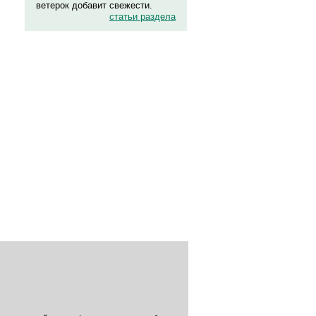
ветерок добавит свежести.
статьи раздела