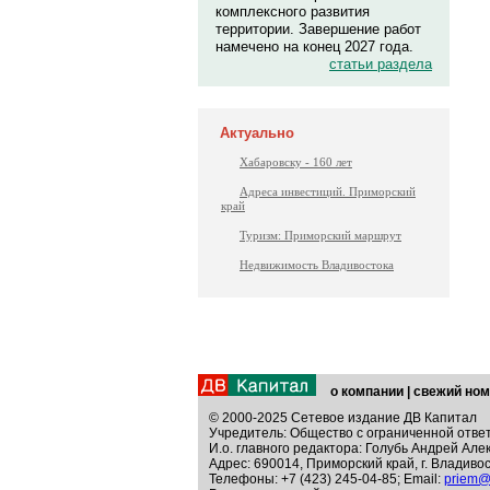
комплексного развития
территории. Завершение работ
намечено на конец 2027 года.
статьи раздела
Актуально
Хабаровску - 160 лет
Адреса инвестиций. Приморский
край
Туризм: Приморский маршрут
Недвижимость Владивостока
о компании
|
свежий ном
© 2000-2025 Сетевое издание ДВ Капитал
Учредитель: Общество с ограниченной отве
И.о. главного редактора: Голубь Андрей Але
Адрес: 690014, Приморский край, г. Владивос
Телефоны: +7 (423) 245-04-85; Email:
priem@