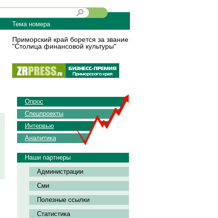
Тема номера
Приморский край борется за звание
"Столица финансовой культуры"
Опрос
Спецпроекты
Интервью
Аналитика
Наши партнеры
Администрации
Сми
Полезные ссылки
Статистика