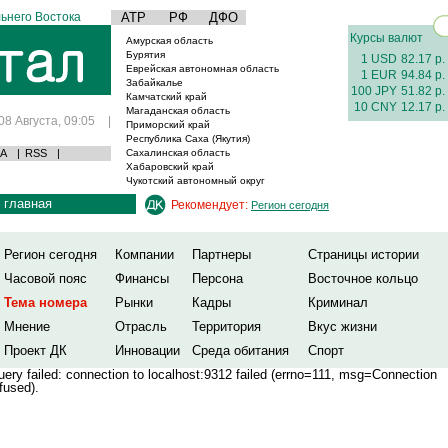
ьнего Востока
АТР
РФ
ДФО
Курсы валют
Амурская область
Бурятия
1 USD
82.17 р.
Еврейская автономная область
1 EUR
94.84 р.
Забайкалье
100 JPY
51.82 р.
Камчатский край
10 CNY
12.17 р.
Магаданская область
08 Августа, 09:05
|
Приморский край
Республика Саха (Якутия)
А
|
RSS
|
Сахалинская область
Хабаровский край
Чукотский автономный округ
главная
Рекомендует:
Регион сегодня
Регион сегодня
Компании
Партнеры
Страницы истории
Часовой пояс
Финансы
Персона
Восточное кольцо
Тема номера
Рынки
Кадры
Криминал
Мнение
Отрасль
Территория
Вкус жизни
Проект ДК
Инновации
Среда обитания
Спорт
ery failed: connection to localhost:9312 failed (errno=111, msg=Connection
fused).