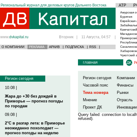
Региональный журнал для деловых кругов Дальнего Востока
АТР
Р
Амурская о
Бурятия
Еврейская 
Забайкаль
Камчатский
Магаданска
www.
dvkapital.ru
Вторник
|
11 Августа, 04:57
|
Приморски
Республика
О КОМПАНИИ
РЕКЛАМА
АРХИВ
|
ПОДПИСКА
|
RSS
|
Сахалинска
Хабаровски
Чукотский 
главная
Р
Регион сегодня
Компании
Регион сегодня
Часовой пояс
Финансы
10.08 |
Тема номера
Рынки
Жара до +30 без дождей в
Мнение
Отрасль
Приморье — прогноз погоды
по городам
Проект ДК
Инновации
09.08 |
Query failed: connection to loca
refused).
2°C в разгар лета: в Приморье
неожиданно похолодает —
прогноз погоды на неделю