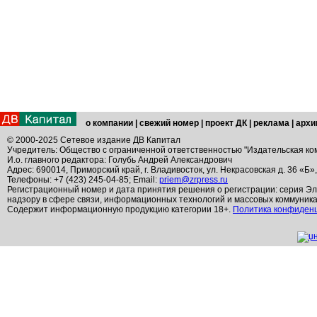
о компании
|
свежий номер
|
проект ДК
|
реклама
|
архи
© 2000-2025 Сетевое издание ДВ Капитал
Учредитель: Общество с ограниченной ответственностью "Издательская ко
И.о. главного редактора: Голубь Андрей Александрович
Адрес: 690014, Приморский край, г. Владивосток, ул. Некрасовская д. 36 «Б»
Телефоны: +7 (423) 245-04-85; Email:
priem@zrpress.ru
Регистрационный номер и дата принятия решения о регистрации: серия Эл
надзору в сфере связи, информационных технологий и массовых коммуник
Содержит информационную продукцию категории 18+.
Политика конфиден