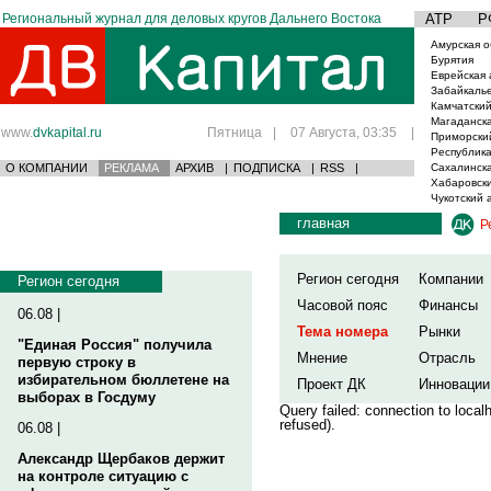
Региональный журнал для деловых кругов Дальнего Востока
АТР
Р
Амурская о
Бурятия
Еврейская 
Забайкаль
Камчатский
Магаданска
www.
dvkapital.ru
Пятница
|
07 Августа, 03:35
|
Приморски
Республика
О КОМПАНИИ
РЕКЛАМА
АРХИВ
|
ПОДПИСКА
|
RSS
|
Сахалинска
Хабаровски
Чукотский 
главная
Р
Регион сегодня
Компании
Регион сегодня
Часовой пояс
Финансы
06.08 |
Тема номера
Рынки
"Единая Россия" получила
Мнение
Отрасль
первую строку в
избирательном бюллетене на
Проект ДК
Инновации
выборах в Госдуму
Query failed: connection to loca
refused).
06.08 |
Александр Щербаков держит
на контроле ситуацию с