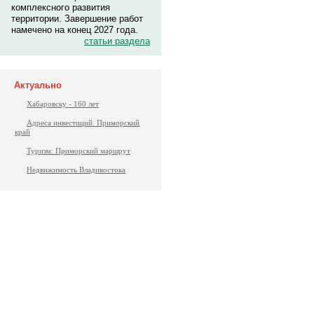
комплексного развития
территории. Завершение работ
намечено на конец 2027 года.
статьи раздела
Актуально
Хабаровску - 160 лет
Адреса инвестиций. Приморский
край
Туризм: Приморский маршрут
Недвижимость Владивостока