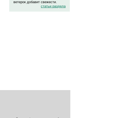
ветерок добавит свежести.
статьи раздела