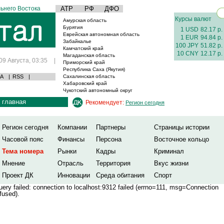
ьнего Востока
АТР
РФ
ДФО
Курсы валют
Амурская область
Бурятия
1 USD
82.17 р.
Еврейская автономная область
1 EUR
94.84 р.
Забайкалье
100 JPY
51.82 р.
Камчатский край
10 CNY
12.17 р.
Магаданская область
09 Августа, 03:35
|
Приморский край
Республика Саха (Якутия)
А
|
RSS
|
Сахалинская область
Хабаровский край
Чукотский автономный округ
главная
Рекомендует:
Регион сегодня
Регион сегодня
Компании
Партнеры
Страницы истории
Часовой пояс
Финансы
Персона
Восточное кольцо
Тема номера
Рынки
Кадры
Криминал
Мнение
Отрасль
Территория
Вкус жизни
Проект ДК
Инновации
Среда обитания
Спорт
ery failed: connection to localhost:9312 failed (errno=111, msg=Connection
fused).