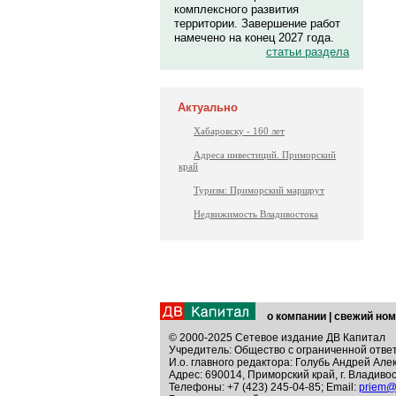
комплексного развития
территории. Завершение работ
намечено на конец 2027 года.
статьи раздела
Актуально
Хабаровску - 160 лет
Адреса инвестиций. Приморский
край
Туризм: Приморский маршрут
Недвижимость Владивостока
о компании
|
свежий ном
© 2000-2025 Сетевое издание ДВ Капитал
Учредитель: Общество с ограниченной отве
И.о. главного редактора: Голубь Андрей Але
Адрес: 690014, Приморский край, г. Владивос
Телефоны: +7 (423) 245-04-85; Email:
priem@