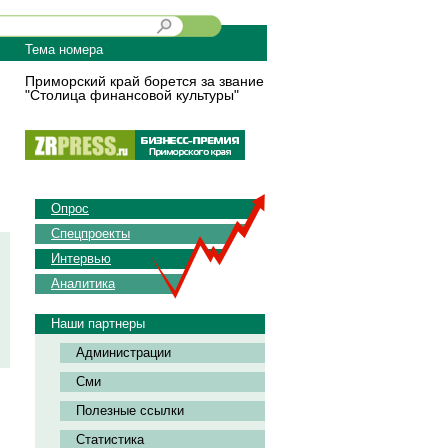
Тема номера
Приморский край борется за звание
"Столица финансовой культуры"
Опрос
Спецпроекты
Интервью
Аналитика
Наши партнеры
Администрации
Сми
Полезные ссылки
Статистика