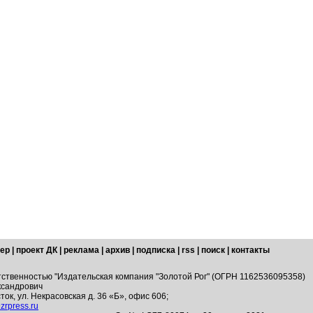
ер
|
проект ДК
|
реклама
|
архив
|
подписка
|
rss
|
поиск
|
контакты
тственностью "Издательская компания "Золотой Рог" (ОГРН 1162536095358)
ксандрович
ток, ул. Некрасовская д. 36 «Б», офис 606;
zrpress.ru