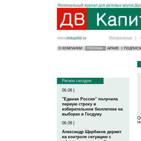
Региональный журнал для деловых кругов Дал
www.
dvkapital.ru
Воскресенье
|
О КОМПАНИИ
РЕКЛАМА
АРХИВ
|
ПОДПИСК
Регион сегодня
06.08 |
"Единая Россия" получила
первую строку в
избирательном бюллетене на
выборах в Госдуму
Qu
re
06.08 |
Александр Щербаков держит
на контроле ситуацию с