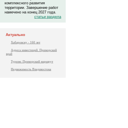
комплексного развития
территории. Завершение работ
намечено на конец 2027 года.
статьи раздела
Актуально
Хабаровску - 160 лет
Адреса инвестиций. Приморский
край
Туризм: Приморский маршрут
Недвижимость Владивостока