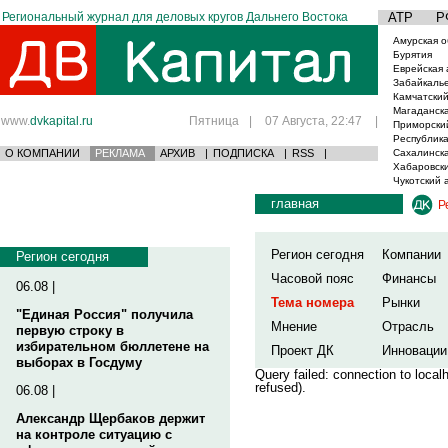
Региональный журнал для деловых кругов Дальнего Востока
АТР
Р
Амурская о
Бурятия
Еврейская 
Забайкаль
Камчатский
Магаданска
www.
dvkapital.ru
Пятница
|
07 Августа, 22:47
|
Приморски
Республика
О КОМПАНИИ
РЕКЛАМА
АРХИВ
|
ПОДПИСКА
|
RSS
|
Сахалинска
Хабаровски
Чукотский 
главная
Р
Регион сегодня
Компании
Регион сегодня
Часовой пояс
Финансы
06.08 |
Тема номера
Рынки
"Единая Россия" получила
Мнение
Отрасль
первую строку в
избирательном бюллетене на
Проект ДК
Инновации
выборах в Госдуму
Query failed: connection to loca
refused).
06.08 |
Александр Щербаков держит
на контроле ситуацию с