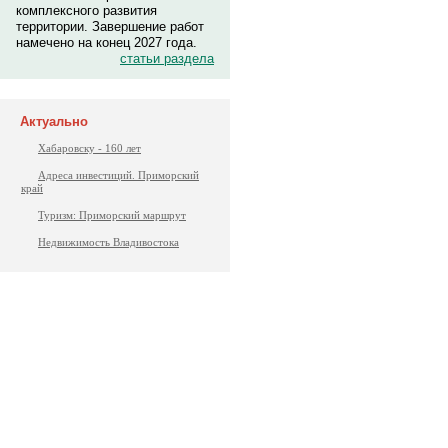
комплексного развития
территории. Завершение работ
намечено на конец 2027 года.
статьи раздела
Актуально
Хабаровску - 160 лет
Адреса инвестиций. Приморский
край
Туризм: Приморский маршрут
Недвижимость Владивостока