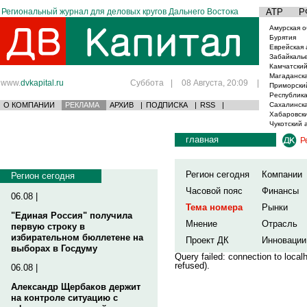
Региональный журнал для деловых кругов Дальнего Востока
АТР
Р
Амурская о
Бурятия
Еврейская 
Забайкаль
Камчатский
Магаданска
www.
dvkapital.ru
Суббота
|
08 Августа, 20:09
|
Приморски
Республика
О КОМПАНИИ
РЕКЛАМА
АРХИВ
|
ПОДПИСКА
|
RSS
|
Сахалинска
Хабаровски
Чукотский 
главная
Р
Регион сегодня
Компании
Регион сегодня
Часовой пояс
Финансы
06.08 |
Тема номера
Рынки
"Единая Россия" получила
Мнение
Отрасль
первую строку в
избирательном бюллетене на
Проект ДК
Инновации
выборах в Госдуму
Query failed: connection to loca
refused).
06.08 |
Александр Щербаков держит
на контроле ситуацию с