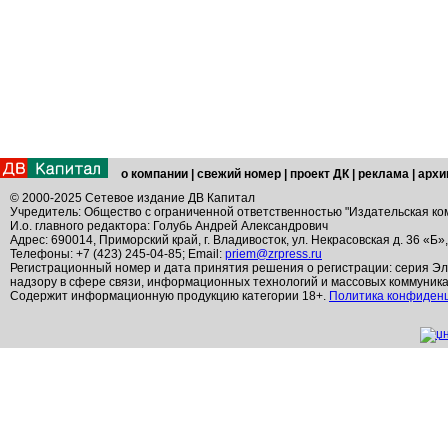
о компании
|
свежий номер
|
проект ДК
|
реклама
|
архи
© 2000-2025 Сетевое издание ДВ Капитал
Учредитель: Общество с ограниченной ответственностью "Издательская ко
И.о. главного редактора: Голубь Андрей Александрович
Адрес: 690014, Приморский край, г. Владивосток, ул. Некрасовская д. 36 «Б»
Телефоны: +7 (423) 245-04-85; Email:
priem@zrpress.ru
Регистрационный номер и дата принятия решения о регистрации: серия Эл
надзору в сфере связи, информационных технологий и массовых коммуник
Содержит информационную продукцию категории 18+.
Политика конфиден