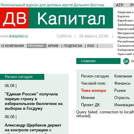
Региональный журнал для деловых кругов Дальнего Востока
АТР
Р
Амурская о
Бурятия
Еврейская 
Забайкаль
Камчатский
Магаданска
www.
dvkapital.ru
Суббота
|
08 Августа, 22:46
|
Приморски
Республика
О КОМПАНИИ
РЕКЛАМА
АРХИВ
|
ПОДПИСКА
|
RSS
|
Сахалинска
Хабаровски
Чукотский 
главная
Р
Регион сегодня
Компании
Регион сегодня
Часовой пояс
Финансы
06.08 |
Тема номера
Рынки
"Единая Россия" получила
Мнение
Отрасль
первую строку в
избирательном бюллетене на
Проект ДК
Инновации
выборах в Госдуму
Query failed: connection to loca
refused).
06.08 |
Александр Щербаков держит
на контроле ситуацию с