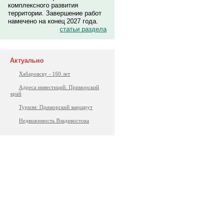
комплексного развития
территории. Завершение работ
намечено на конец 2027 года.
статьи раздела
Актуально
Хабаровску - 160 лет
Адреса инвестиций. Приморский
край
Туризм: Приморский маршрут
Недвижимость Владивостока