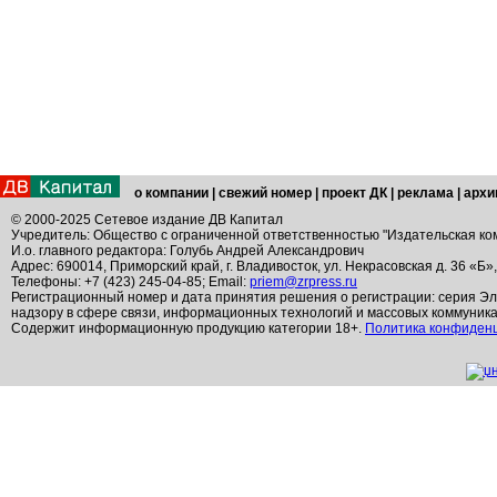
о компании
|
свежий номер
|
проект ДК
|
реклама
|
архи
© 2000-2025 Сетевое издание ДВ Капитал
Учредитель: Общество с ограниченной ответственностью "Издательская ко
И.о. главного редактора: Голубь Андрей Александрович
Адрес: 690014, Приморский край, г. Владивосток, ул. Некрасовская д. 36 «Б»
Телефоны: +7 (423) 245-04-85; Email:
priem@zrpress.ru
Регистрационный номер и дата принятия решения о регистрации: серия Эл
надзору в сфере связи, информационных технологий и массовых коммуник
Содержит информационную продукцию категории 18+.
Политика конфиден