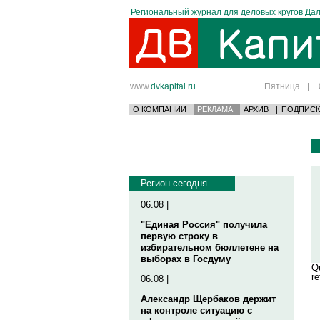
Региональный журнал для деловых кругов Дал
www.
dvkapital.ru
Пятница
|
О КОМПАНИИ
РЕКЛАМА
АРХИВ
|
ПОДПИСК
Регион сегодня
06.08 |
"Единая Россия" получила
первую строку в
избирательном бюллетене на
выборах в Госдуму
Qu
re
06.08 |
Александр Щербаков держит
на контроле ситуацию с