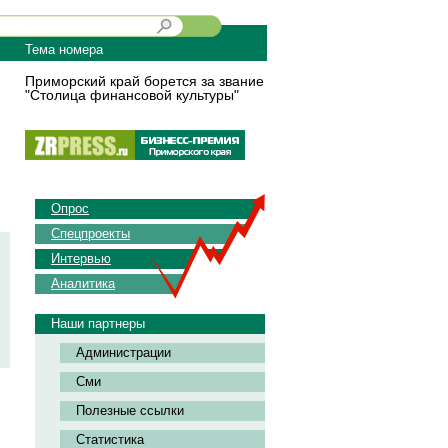
Тема номера
Приморский край борется за звание
"Столица финансовой культуры"
Опрос
Спецпроекты
Интервью
Аналитика
Наши партнеры
Администрации
Сми
Полезные ссылки
Статистика