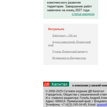
комплексного развития
территории. Завершение работ
намечено на конец 2027 года.
статьи раздела
Актуально
Хабаровску - 160 лет
Адреса инвестиций. Приморский
край
Туризм: Приморский маршрут
Недвижимость Владивостока
о компании
|
свежий ном
© 2000-2025 Сетевое издание ДВ Капитал
Учредитель: Общество с ограниченной отве
И.о. главного редактора: Голубь Андрей Але
Адрес: 690014, Приморский край, г. Владивос
Телефоны: +7 (423) 245-04-85; Email:
priem@