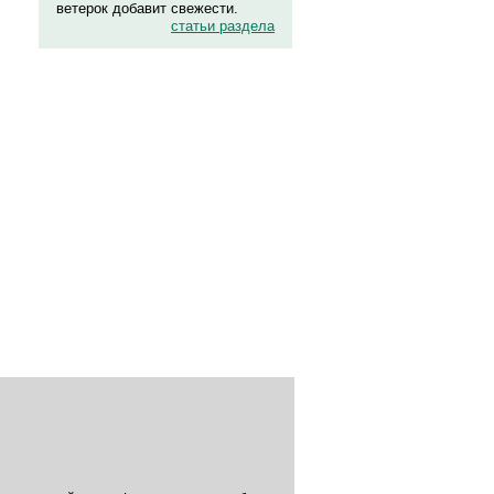
ветерок добавит свежести.
статьи раздела