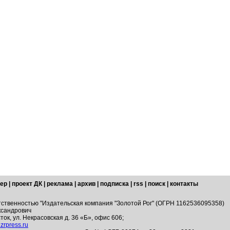
ер
|
проект ДК
|
реклама
|
архив
|
подписка
|
rss
|
поиск
|
контакты
тственностью "Издательская компания "Золотой Рог" (ОГРН 1162536095358)
ксандрович
ток, ул. Некрасовская д. 36 «Б», офис 606;
zrpress.ru