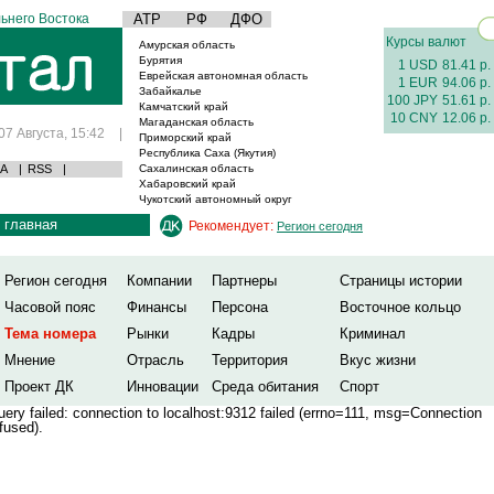
ьнего Востока
АТР
РФ
ДФО
Курсы валют
Амурская область
Бурятия
1 USD
81.41 р.
Еврейская автономная область
1 EUR
94.06 р.
Забайкалье
100 JPY
51.61 р.
Камчатский край
10 CNY
12.06 р.
Магаданская область
07 Августа, 15:42
|
Приморский край
Республика Саха (Якутия)
А
|
RSS
|
Сахалинская область
Хабаровский край
Чукотский автономный округ
главная
Рекомендует:
Регион сегодня
Регион сегодня
Компании
Партнеры
Страницы истории
Часовой пояс
Финансы
Персона
Восточное кольцо
Тема номера
Рынки
Кадры
Криминал
Мнение
Отрасль
Территория
Вкус жизни
Проект ДК
Инновации
Среда обитания
Спорт
ery failed: connection to localhost:9312 failed (errno=111, msg=Connection
fused).