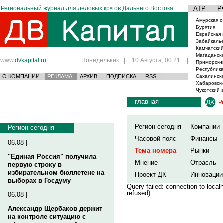
Региональный журнал для деловых кругов Дальнего Востока
АТР
Р
Амурская о
Бурятия
Еврейская 
Забайкаль
Камчатский
Магаданска
www.
dvkapital.ru
Понедельник
|
10 Августа, 00:21
|
Приморски
Республика
О КОМПАНИИ
РЕКЛАМА
АРХИВ
|
ПОДПИСКА
|
RSS
|
Сахалинска
Хабаровски
Чукотский 
главная
Р
Регион сегодня
Компании
Регион сегодня
Часовой пояс
Финансы
06.08 |
Тема номера
Рынки
"Единая Россия" получила
Мнение
Отрасль
первую строку в
избирательном бюллетене на
Проект ДК
Инновации
выборах в Госдуму
Query failed: connection to loca
refused).
06.08 |
Александр Щербаков держит
на контроле ситуацию с