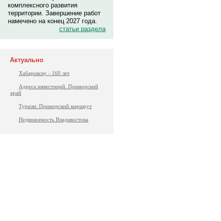
комплексного развития
территории. Завершение работ
намечено на конец 2027 года.
статьи раздела
Актуально
Хабаровску - 160 лет
Адреса инвестиций. Приморский
край
Туризм: Приморский маршрут
Недвижимость Владивостока