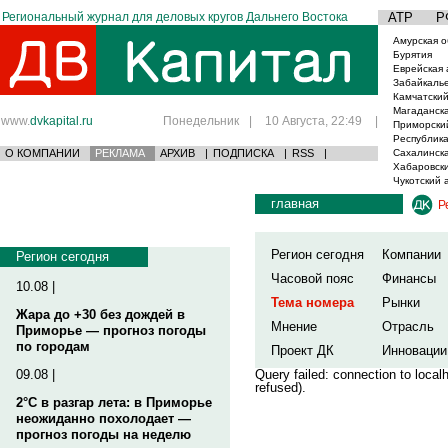
Региональный журнал для деловых кругов Дальнего Востока
АТР
Р
Амурская о
Бурятия
Еврейская 
Забайкаль
Камчатский
Магаданска
www.
dvkapital.ru
Понедельник
|
10 Августа, 22:49
|
Приморски
Республика
О КОМПАНИИ
РЕКЛАМА
АРХИВ
|
ПОДПИСКА
|
RSS
|
Сахалинска
Хабаровски
Чукотский 
главная
Р
Регион сегодня
Компании
Регион сегодня
Часовой пояс
Финансы
10.08 |
Тема номера
Рынки
Жара до +30 без дождей в
Мнение
Отрасль
Приморье — прогноз погоды
по городам
Проект ДК
Инновации
09.08 |
Query failed: connection to loca
refused).
2°C в разгар лета: в Приморье
неожиданно похолодает —
прогноз погоды на неделю